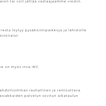
sin tai voit jättää vastaajaamme viestin.
sta löytyy pysäköintipaikkoja ja lähistöllä
intitalot.
mme on myös inva-WC.
ahdollisimman rauhallinen ja rentouttava.
siakkaiden palvelun sovitun aikataulun