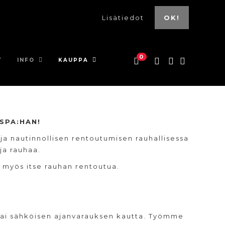
Lisätiedot
OK!
0
T
INFO
KAUPPA
SPA:HAN!
ja nautinnollisen rentoutumisen rauhallisessa
ja rauhaa.
t myös itse rauhan rentoutua.
0 tai sähköisen ajanvarauksen kautta. Työmme