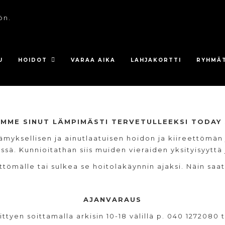
ön.
U
HOIDOT
VARAA AIKA
LAHJAKORTTI
RYHMÄ
MME SINUT LÄMPIMÄSTI TERVETULLEEKSI TODAY 
myksellisen ja ainutlaatuisen hoidon ja kiireettömän 
ssä. Kunnioitathan siis muiden vieraiden yksityisyyttä 
ttömälle tai sulkea se hoitolakäynnin ajaksi. Näin saa
AJANVARAUS
ittyen soittamalla arkisin 10-18 välillä p. 040 127208