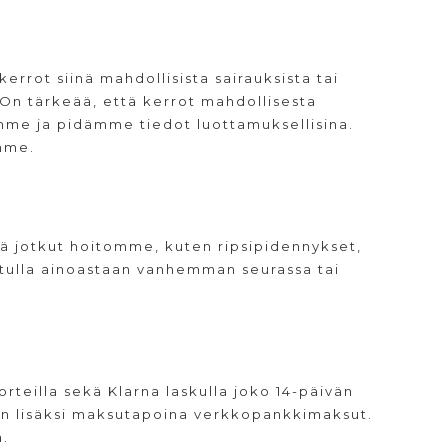
rot siinä mahdollisista sairauksista tai
. On tärkeää, että kerrot mahdollisesta
mme ja pidämme tiedot luottamuksellisina.
emme.
tä jotkut hoitomme, kuten ripsipidennykset,
at tulla ainoastaan vanhemman seurassa tai
orteilla sekä Klarna laskulla joko 14-päivän
en lisäksi maksutapoina verkkopankkimaksut.
.