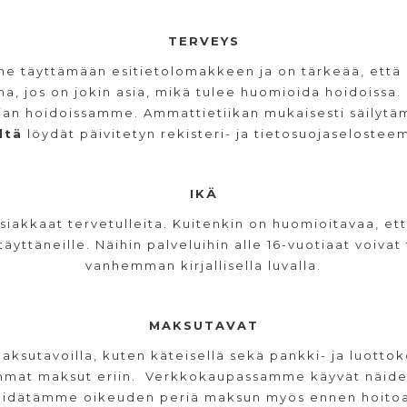
TERVEYS
 täyttämään esitietolomakkeen ja on tärkeää, että ker
na, jos on jokin asia, mikä tulee huomioida hoidoissa
ian hoidoissamme. Ammattietiikan mukaisesti säilytä
ltä
löydät päivitetyn rekisteri- ja tietosuojaseloste
IKÄ
asiakkaat tervetulleita. Kuitenkin on huomioitavaa, et
 täyttäneille. Näihin palveluihin alle 16-vuotiaat voiv
vanhemman kirjallisella luvalla.
MAKSUTAVAT
maksutavoilla, kuten käteisellä sekä pankki- ja luottok
remmat maksut eriin. Verkkokaupassamme käyvät näid
Pidätämme oikeuden periä maksun myös ennen hoitoa