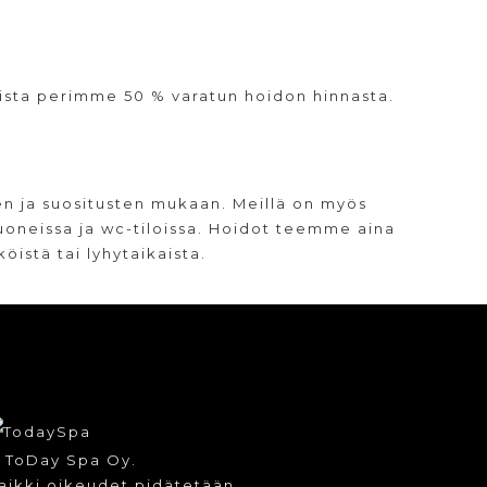
ista perimme 50 % varatun hoidon hinnasta.
 ja suositusten mukaan. Meillä on myös
huoneissa ja wc-tiloissa. Hoidot teemme aina
istä tai lyhytaikaista.
 ToDay Spa Oy.
aikki oikeudet pidätetään.