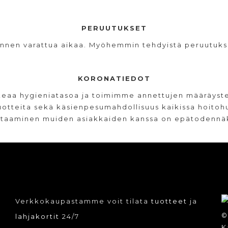
PERUUTUKSET
ennen varattua aikaa. Myöhemmin tehdyistä peruutuks
KORONATIEDOT
a hygieniatasoa ja toimimme annettujen määräysten
tuotteita sekä käsienpesumahdollisuus kaikissa hoito
kohtaaminen muiden asiakkaiden kanssa on epätodennäkö
Verkkokaupastamme voit tilata
tuotteet
ja
©
lahjakortit
24/7
K