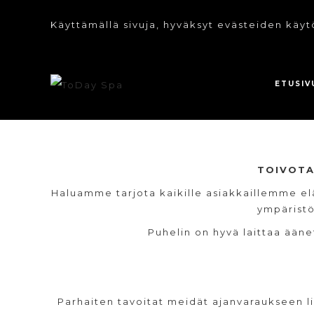
Käyttämällä sivuja, hyväksyt evästeiden käyt
ETUSIV
TOIVOTA
Haluamme tarjota kaikille asiakkaillemme elä
ympäristö
Puhelin on hyvä laittaa ääne
Parhaiten tavoitat meidät ajanvaraukseen li