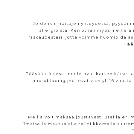
Joidenkin hoitojen yhteydessä, pyydämme
allergioista. Kerrothan myös meille ai
raskaudestasi, jotta voimme huomioida as
Tää
Pääsääntöisesti meille ovat kaikenikäiset 
microblading jne. ovat vain yli 16 vuotta
Meillä voit maksaa joustavasti useilla eri 
ilmaisella maksuajalla tai pilkkomalla suu