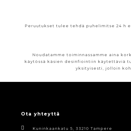
Peruutukset tulee tehdä puhelimitse 24 h 
Noudatamme toiminnassamme aina korkea
käytössä käsien desinfiointiin käytettäviä 
yksityisesti, jolloin 
Ota yhteyttä
Kuninkaankatu 5, 33210 Tampere