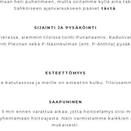
an heti puhelimeen, mutta soitamme kyllä aina takai
Sähköiseen ajanvaraukseen pääset
tästä
.
SIJAINTI JA PYSÄKÖINTI
eressä, aiemmin tiloissa toimi Punanaamio. Kadunvarre
 mm Plevnan sekä P-Näsinkulman (ent. P-Anttila) pysäkö
ESTEETTÖMYYS
see katutasossa ja meille on esteetön kulku. Tiloissa
SAAPUMINEN
 min ennen varattua aikaa, jotta hoitoelämys olisi m
hentämään hoitoajasta. Näin varmistamme kaikkien a
mukaisesti.