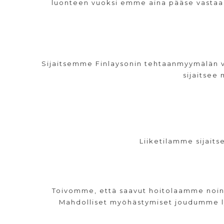
luonteen vuoksi emme aina pääse vastaama
Sijaitsemme Finlaysonin tehtaanmyymälän vi
sijaitsee
Liiketilamme sijait
Toivomme, että saavut hoitolaamme noin 5
Mahdolliset myöhästymiset joudumme ly