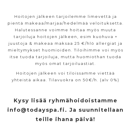
Hoitojen jälkeen tarjoilemme limevettä ja
pientä makeaa/marjaa/hedelmää veloituksetta.
Halutessanne voimme hoitaa myös muuta
tarjoiluja hoitojen jälkeen, esim kuohuva +
juustoja & makeaa maksaa 25 €/hlö allergiat ja
mieltymykset huomioiden. Tiloihimme voi myös
itse tuoda tarjoiluja, mutta huomiothan tuoda
myös omat tarjoiluastiat.
Hoitojen jälkeen voi tiloissamme viettää
yhteistä aikaa. Tilavuokra on 50€/h. (alv 0%)
Kysy lisää ryhmähoidoistamme
info@todayspa.fi. Ja suunnitellaan
teille ihana päivä!