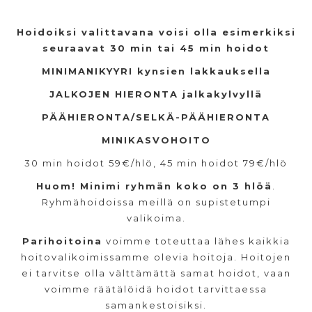
Hoidoiksi valittavana voisi olla esimerkiksi
seuraavat 30 min tai 45 min hoidot
MINIMANIKYYRI kynsien lakkauksella
JALKOJEN HIERONTA jalkakylvyllä
PÄÄHIERONTA/SELKÄ-PÄÄHIERONTA
MINIKASVOHOITO
30 min hoidot 59€/hlö, 45 min hoidot 79€/hlö
Huom! Minimi ryhmän koko on 3 hlöä
.
Ryhmähoidoissa meillä on supistetumpi
valikoima.
Parihoitoina
voimme toteuttaa lähes kaikkia
hoitovalikoimissamme olevia hoitoja. Hoitojen
ei tarvitse olla välttämättä samat hoidot, vaan
voimme räätälöidä hoidot tarvittaessa
samankestoisiksi.