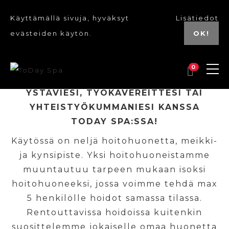
Käyttämällä sivuja, hyväksyt
Lisätiedot
evästeiden käytön.
OK!
0
VIETÄ IHANAN RENTOUTTAVA PÄIVÄ
YSTÄVIESI, TYÖKAVEREITTESI TAI
YHTEISTYÖKUMMANIESI KANSSA
TODAY SPA:SSA!
Käytössä on neljä hoitohuonetta, meikki-
ja kynsipiste. Yksi hoitohuoneistamme
muuntautuu tarpeen mukaan isoksi
hoitohuoneeksi, jossa voimme tehdä max
5 henkilölle hoidot samassa tilassa.
Rentouttavissa hoidoissa kuitenkin
suosittelemme jokaiselle omaa huonetta