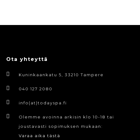
Ota yhteyttä
Kuninkaankatu 5, 33210 Tampere
040 127 2080
info(at)todayspa.fi
Olemme avoinna arkisin klo 10-18 tai
joustavasti sopimuksen mukaan:
Varaa aika tästä