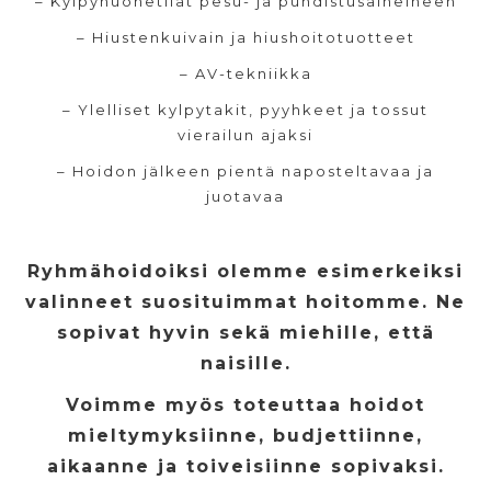
– Kylpyhuonetilat pesu- ja puhdistusaineineen
– Hiustenkuivain ja hiushoitotuotteet
– AV-tekniikka
– Ylelliset kylpytakit, pyyhkeet ja tossut
vierailun ajaksi
– Hoidon jälkeen pientä naposteltavaa ja
juotavaa
Ryhmähoidoiksi olemme esimerkeiksi
valinneet suosituimmat hoitomme. Ne
sopivat hyvin sekä miehille, että
naisille.
Voimme myös toteuttaa hoidot
mieltymyksiinne, budjettiinne,
aikaanne ja toiveisiinne sopivaksi.