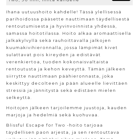
Ihana uutuushoito kahdelle! Tässä ylellisessä
parihoidossa pääsette nauttimaan täydellisestä
rentoutumisesta ja hyvinvoinnista yhdessä,
samassa hoitotilassa. Hoito alkaa aromaattisella
jalkakylvyllä sekä rauhoittavalla jalkojen
kuumakivihieronnalla, jossa lämpimät kivet
sulattavat pois kireyden ja edistävät
verenkiertoa, tuoden kokonaisvaltaista
rentoutusta ja kehon keveyttä. Tämän jälkeen
siirrytte nauttimaan päähieronnasta, joka
keskittyy decolteen ja pään alueelle lievittäen
stressiä ja jännitystä sekä edistäen mielen
selkeyttä.
Hoitojen jälkeen tarjoilemme juustoja, kauden
marjoja ja hedelmiä sekä kuohuvaa.
Blissful Escape for Two -hoito tarjoaa
täydellisen paon arjesta, ja sen rentouttava