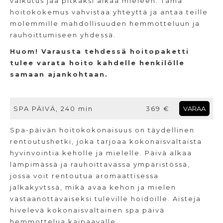
vaikutus jää pitkäksi aikaa mieleen. Tämä
hoitokokemus vahvistaa yhteyttä ja antaa teille
molemmille mahdollisuuden hemmotteluun ja
rauhoittumiseen yhdessä.
Huom! Varausta tehdessä hoitopaketti
tulee varata hoito kahdelle henkilölle
samaan ajankohtaan.
SPA PÄIVÄ, 240 min
369 €
VARAA
Spa-päivän hoitokokonaisuus on täydellinen
rentoutushetki, joka tarjoaa kokonaisvaltaista
hyvinvointia keholle ja mielelle. Päivä alkaa
lämpimässä ja rauhoittavassa ympäristössä,
jossa voit rentoutua aromaattisessa
jalkakyvtssä, mikä avaa kehon ja mielen
vastaanottavaiseksi tuleville hoidoille. Aisteja
hivelevä kokonaisvaltainen spa päivä
hemmottelua kaipaavalle.