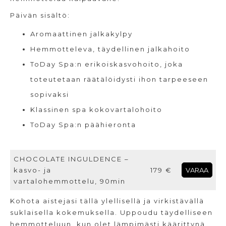
Päivän sisältö:
Aromaattinen jalkakylpy
Hemmotteleva, täydellinen jalkahoito
ToDay Spa:n erikoiskasvohoito, joka
toteutetaan räätälöidysti ihon tarpeeseen
sopivaksi
Klassinen spa kokovartalohoito
ToDay Spa:n päähieronta
CHOCOLATE INGULDENCE –
kasvo- ja
179 €
VARAA
vartalohemmottelu, 90min
Kohota aistejasi tällä ylellisellä ja virkistävällä
suklaisella kokemuksella. Uppoudu täydelliseen
hemmotteluun, kun olet lämpimästi käärittynä