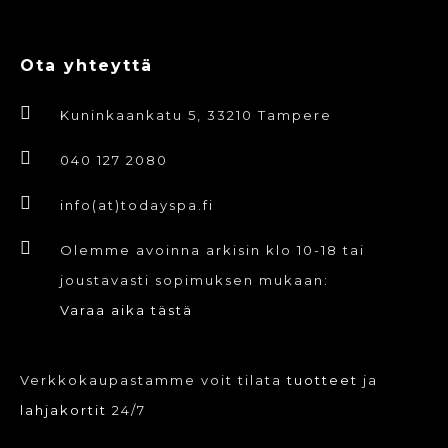
Ota yhteyttä
Kuninkaankatu 5, 33210 Tampere
040 127 2080
info(at)todayspa.fi
Olemme avoinna arkisin klo 10-18 tai
joustavasti sopimuksen mukaan:
Varaa aika tästä
Verkkokaupastamme voit tilata
tuotteet
ja
lahjakortit
24/7