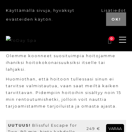
Käyttämällä sivuja, hyväksyt
Lisätiedot
evästeiden käytön.
OK!
0
HOITOPAKETIT
Olemme koonneet suosituimpia hoitojamme
ihaniksi hoitokokonaisuuksiksi itselle tai
lahjaksi.
Huomiothan, että hoitoon tullessasi sinun ei
tarvitse valmistautua, vaan saat meiltä kaiken
tarvittavan. Pidempiin hoitoihin sisältyy noin 15
min rentoutumishetki, jolloin voit nauttia
tarjoamistamme tarjoiluista ja omasta ajasta.
UUTUUS!
Blissful Escape for
249 €
VARAA
Two, 90 min, hinta kahdelle