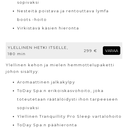
sopivaksi
Nesteitä poistava ja rentouttava lymfa
boots -hoito
Virkistävä käsien hieronta
YLELLINEN HETKI ITSELLE,
299 €
VARAA
180 min
Ylellinen kehon ja mielen hemmottelupaketti
johon sisältyy:
Aromaattinen jalkakylpy
ToDay Spa:n erikoiskasvohoito, joka
toteutetaan räätälöidysti ihon tarpeeseen
sopivaksi
Ylellinen Tranquillity Pro Sleep vartalohoito
ToDay Spa:n päähieronta