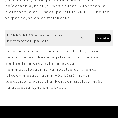
hoidetaan kynnet ja kynsinauhat, kuoritaan ja
hierotaan jalat. Lisäksi pakettiin kuuluu Shellac-
varpaankynsien kestolakkaus.
HAPPY KIDS – lasten oma
51 €
VARAA
hemmottelupaketti
Lapsille suunnattu hemmotteluhoito, jossa
hemmotellaan käsiä ja jalkoja. Hoito alkaa
ylellisellä jalkakylvyllä ja jatkuu
hemmottelevaan jalkahipsutteluun, jonka
jälkeen hipsutellaan myös käsiä ihanan
tuoksuisella voiteella. Hoitoon sisältyy myös
haluttaessa kynsien lakkaus.