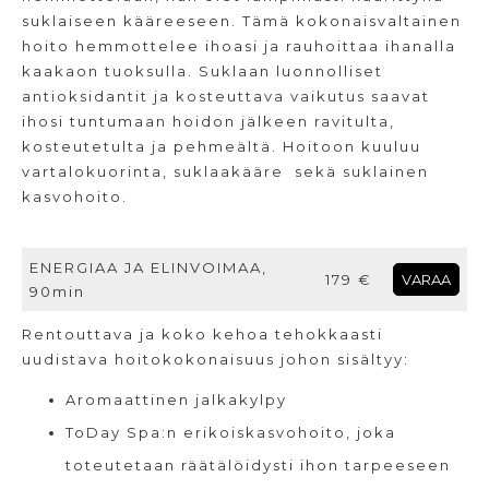
suklaiseen kääreeseen. Tämä kokonaisvaltainen
hoito hemmottelee ihoasi ja rauhoittaa ihanalla
kaakaon tuoksulla. Suklaan luonnolliset
antioksidantit ja kosteuttava vaikutus saavat
ihosi tuntumaan hoidon jälkeen ravitulta,
kosteutetulta ja pehmeältä. Hoitoon kuuluu
vartalokuorinta, suklaakääre sekä suklainen
kasvohoito.
ENERGIAA JA ELINVOIMAA,
179 €
VARAA
90min
Rentouttava ja koko kehoa tehokkaasti
uudistava hoitokokonaisuus johon sisältyy:
Aromaattinen jalkakylpy
ToDay Spa:n erikoiskasvohoito, joka
toteutetaan räätälöidysti ihon tarpeeseen