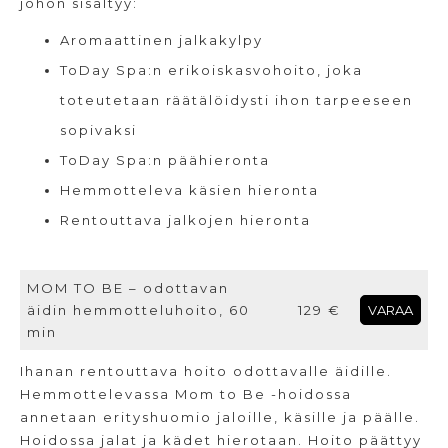
johon sisältyy:
Aromaattinen jalkakylpy
ToDay Spa:n erikoiskasvohoito, joka
toteutetaan räätälöidysti ihon tarpeeseen
sopivaksi
ToDay Spa:n päähieronta
Hemmotteleva käsien hieronta
Rentouttava jalkojen hieronta
MOM TO BE – odottavan
äidin hemmotteluhoito, 60
129 €
VARAA
min
Ihanan rentouttava hoito odottavalle äidille.
Hemmottelevassa Mom to Be -hoidossa
annetaan erityshuomio jaloille, käsille ja päälle.
Hoidossa jalat ja kädet hierotaan. Hoito päättyy