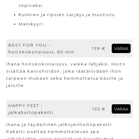
sopivaksi
Kulmien ja ripsien värjäys ja muotoilu
Manikyyri
BEST FOR YOU -
139 €
VARAA
hoitokokonaisuus, 60 min
Ihana hoitokokonaisuus, vaikka lahjaksi. Hoito
sisältää kasvohoidon, joka räätälöidään ihon
tarpeen mukaan sekä hemmottelua käsille ja
jaloille.
HAPPY FEET -
135 €
VARAA
jalkahoitopaketti
Ihana ja täydellinen jalkojenhoitopaketti.
Paketti sisältää hemmottelevan spa-
jalkahoidon, jossa poistetaan kovettumat,