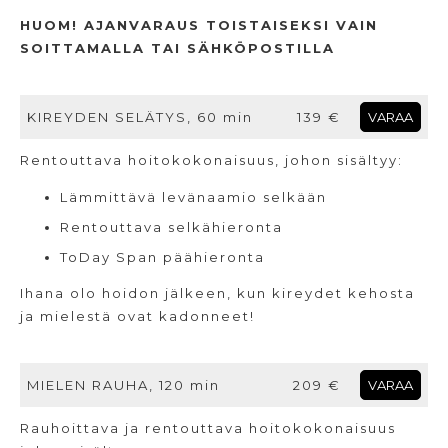
HUOM! AJANVARAUS TOISTAISEKSI VAIN
SOITTAMALLA TAI SÄHKÖPOSTILLA
KIREYDEN SELÄTYS, 60 min
139 €
VARAA
Rentouttava hoitokokonaisuus, johon sisältyy:
Lämmittävä levänaamio selkään
Rentouttava selkähieronta
ToDay Span päähieronta
Ihana olo hoidon jälkeen, kun kireydet kehosta
ja mielestä ovat kadonneet!
MIELEN RAUHA, 120 min
209 €
VARAA
Rauhoittava ja rentouttava hoitokokonaisuus