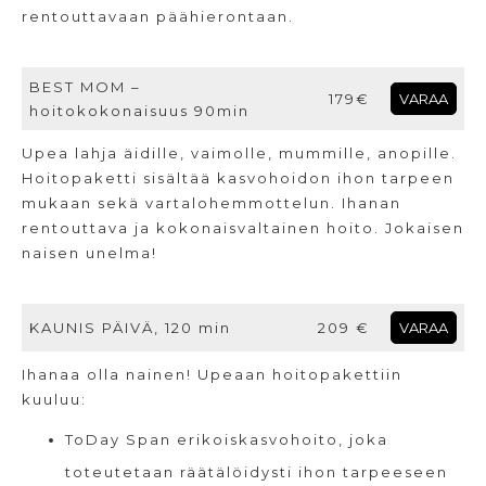
rentouttavaan päähierontaan.
BEST MOM –
179€
VARAA
hoitokokonaisuus 90min
Upea lahja äidille, vaimolle, mummille, anopille.
Hoitopaketti sisältää kasvohoidon ihon tarpeen
mukaan sekä vartalohemmottelun. Ihanan
rentouttava ja kokonaisvaltainen hoito. Jokaisen
naisen unelma!
KAUNIS PÄIVÄ, 120 min
209 €
VARAA
Ihanaa olla nainen! Upeaan hoitopakettiin
kuuluu:
ToDay Span erikoiskasvohoito, joka
toteutetaan räätälöidysti ihon tarpeeseen