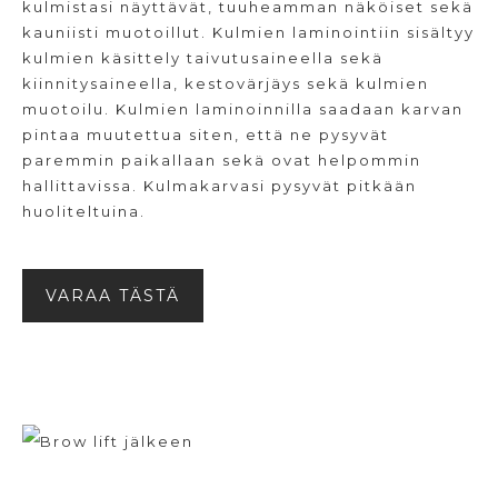
kulmistasi näyttävät, tuuheamman näköiset sekä
kauniisti muotoillut. Kulmien laminointiin sisältyy
kulmien käsittely taivutusaineella sekä
kiinnitysaineella, kestovärjäys sekä kulmien
muotoilu. Kulmien laminoinnilla saadaan karvan
pintaa muutettua siten, että ne pysyvät
paremmin paikallaan sekä ovat helpommin
hallittavissa. Kulmakarvasi pysyvät pitkään
huoliteltuina.
VARAA TÄSTÄ