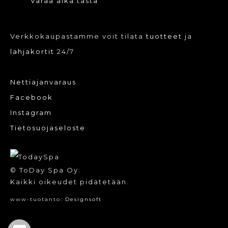
Varaa aika tästä
Verkkokaupastamme voit tilata
tuotteet
ja
lahjakortit
24/7
Nettiajanvaraus
Facebook
Instagram
Tietosuojaseloste
© ToDay Spa Oy.
Kaikki oikeudet pidätetään.
www-tuotanto:
Designsoft