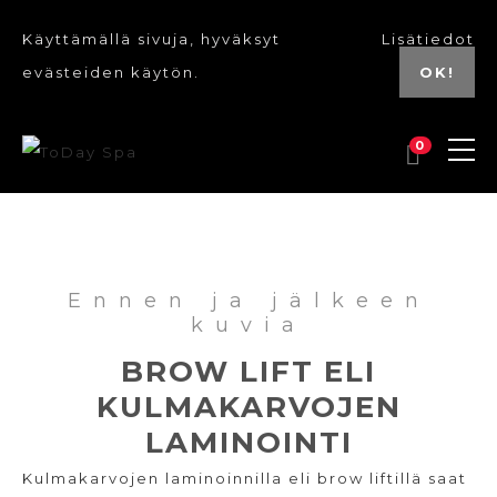
Käyttämällä sivuja, hyväksyt
Lisätiedot
evästeiden käytön.
OK!
0
Ennen ja jälkeen
kuvia
BROW LIFT ELI
KULMAKARVOJEN
LAMINOINTI
Kulmakarvojen laminoinnilla eli brow liftillä saat