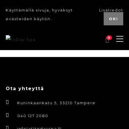
Käyttämällä sivuja, hyväksyt
Lisätiedot
evästeiden käytön.
OK!
0
Seafood & Blue Photo Food Facebook Post (5)
Ota yhteyttä
Kuninkaankatu 5, 33210 Tampere
040 127 2080
info(at)todayspa.fi