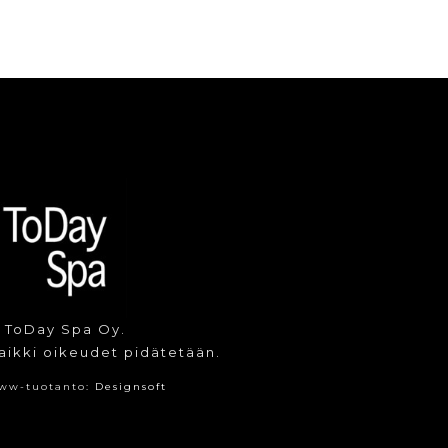
 ToDay Spa Oy.
aikki oikeudet pidätetään.
ww-tuotanto:
Designsoft