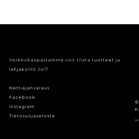
Verkkokaupastamme voit tilata
tuotteet
ja
lahjakortit
24/7
Nettiajanvaraus
Facebook
©
Instagram
K
Tietosuojaseloste
w