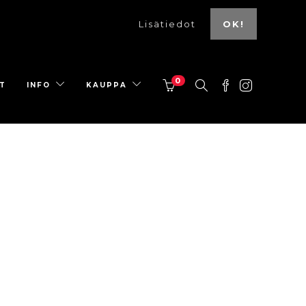
Lisätiedot
OK!
0
T
INFO
KAUPPA