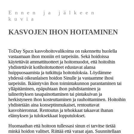
Ennen ja jälkeen
kuvia
KASVOJEN IHON HOITAMINEN
ToDay Spa:n kasvohoitovalikoima on rakennettu huolella
vastaamaan ihon moniin eri tarpeisiin. Sekä hoidoissa
käytettävät ammattituotteet ja hoitomuodot, että hoitoihin
yhdistettävät kotihoitotuotteet edustavat alansa
huippuosaamista ja tutkittuja hoitotuloksia. Löydämme
yhdessä oikeanlaisen hoidon Sinulle ja vastaamme ihosi
tarpeisiin. Ikääntyvän ihon toimintakunnon parantaminen tai
ylläpitäminen, epäpuhtaan ihon puhdistaminen ja
talinerityksen tasapainottaminen tai pintakuivan ja
herkistyneen ihon kosteuttaminen ja rauhoittaminen. Hoitoihin
yhdistetään aina konseptinmukaiset, rentouttavat
kasvohieronnat. Rentoutus ja tehokkaat takaavat ihanan
elämyksen ja tuloksekkaat lopputulokset.
Huomaathan että hoitoon tullessasi sinun ei tarvitse tietää
minkä hoidon valitset. Riittää että varaat ajan. Suunnitellaan