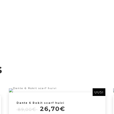
s
UUSI
Dante 6 Rokit scarf huivi
Alkuperäinen
Nykyinen
26,70
€
€
89,00