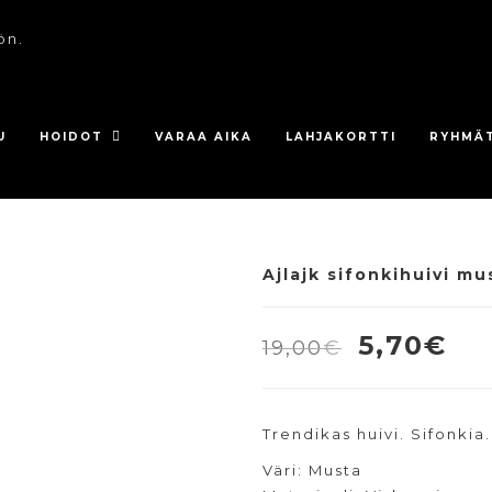
ön.
U
HOIDOT
VARAA AIKA
LAHJAKORTTI
RYHMÄ
Ajlajk sifonkihuivi mu
UUSI
Alkuper
Ny
5,70
€
19,00
€
hinta
hi
oli:
on
Trendikas huivi. Sifonkia.
19,00€.
5,
Väri: Musta