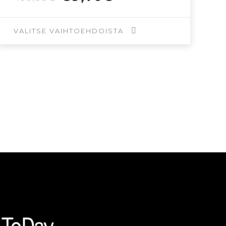
hinta
hinta
oli:
on:
199,00€.
59,70€.
VALITSE VAIHTOEHDOISTA
Tällä
tuotteella
on
useampi
muunnelma.
Voit
tehdä
valinnat
tuotteen
sivulla.