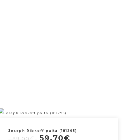
Joseph Ribkoff paita (181295)
Alkuperäinen
Nykyinen
59,70
€
€
199,00