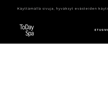
Käyttämällä sivuja, hyväksyt evästeiden käyt
ETUSIV