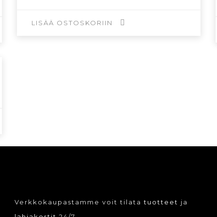
hinta
hinta
oli:
on:
89,00€.
26,70€.
LISÄÄ OSTOSKORIIN
Verkkokaupastamme voit tilata
tuotteet
ja
lahjakortit
24/7