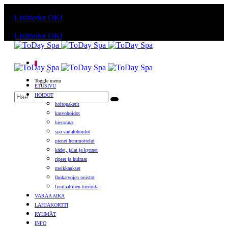
Käyttämällä sivuja, hyväksyt evästeiden käytön.
Lisätiedot
OK!
Käyttämällä sivuja, hyväksyt evästeiden käytön.
Lisätiedot
OK!
0
Toggle menu
ETUSIVU
HOIDOT
hoitopaketit
kasvohoidot
hieronnat
spa vartalohoidot
pienet hemmottelut
kädet, jalat ja kynnet
ripset ja kulmat
meikkaukset
Ihokarvojen poistot
lymfaattinen hieronta
VARAA AIKA
LAHJAKORTTI
RYHMÄT
INFO