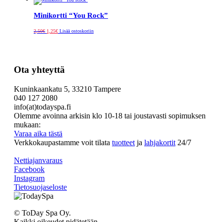
4,00€.
2,00€.
Minikortti “You Rock”
Alkuperäinen
Nykyinen
2,50
€
1,25
€
Lisää ostoskoriin
hinta
hinta
oli:
on:
2,50€.
1,25€.
Ota yhteyttä
Kuninkaankatu 5, 33210 Tampere
040 127 2080
info(at)todayspa.fi
Olemme avoinna arkisin klo 10-18 tai joustavasti sopimuksen
mukaan:
Varaa aika tästä
Verkkokaupastamme voit tilata
tuotteet
ja
lahjakortit
24/7
Nettiajanvaraus
Facebook
Instagram
Tietosuojaseloste
© ToDay Spa Oy.
Kaikki oikeudet pidätetään.