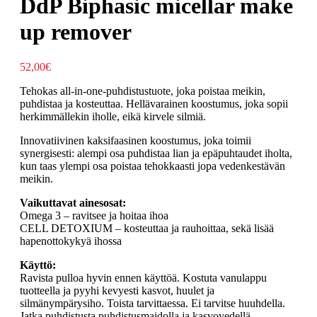
DdP Biphasic micellar make
up remover
52,00
€
Tehokas all-in-one-puhdistustuote, joka poistaa meikin,
puhdistaa ja kosteuttaa. Hellävarainen koostumus, joka sopii
herkimmällekin iholle, eikä kirvele silmiä.
Innovatiivinen kaksifaasinen koostumus, joka toimii
synergisesti: alempi osa puhdistaa lian ja epäpuhtaudet iholta,
kun taas ylempi osa poistaa tehokkaasti jopa vedenkestävän
meikin.
Vaikuttavat ainesosat:
Omega 3 – ravitsee ja hoitaa ihoa
CELL DETOXIUM – kosteuttaa ja rauhoittaa, sekä lisää
hapenottokykyä ihossa
Käyttö:
Ravista pulloa hyvin ennen käyttöä. Kostuta vanulappu
tuotteella ja pyyhi kevyesti kasvot, huulet ja
silmänympärysiho. Toista tarvittaessa. Ei tarvitse huuhdella.
Jatka puhdistusta puhdistusmaidolla ja kasvovedellä.