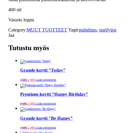
400 ml
Varasto loppu
Category:
MUUT TUOTTEET
Tagit:
puhidstus
,
purifying
Jaa
Tutustu myös
Grande-kortti “Today”
Alkuperäinen
Nykyinen
4,00
€
2,00
€
Lisää ostoskoriin
hinta
hinta
oli:
on:
4,00€.
2,00€.
Premium-kortti “Happy Birthday”
Alkuperäinen
Nykyinen
6,00
€
3,00
€
Lisää ostoskoriin
hinta
hinta
oli:
on:
6,00€.
3,00€.
Grande-kortti “Be Happy”
Alkuperäinen
Nykyinen
4,00
€
2,00
€
Lisää ostoskoriin
hinta
hinta
oli:
on: