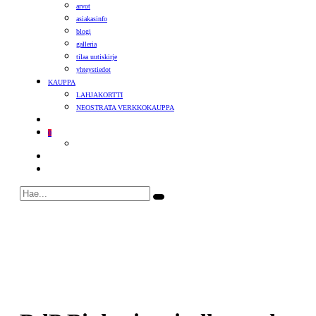
arvot
asiakasinfo
blogi
galleria
tilaa uutiskirje
yhteystiedot
KAUPPA
LAHJAKORTTI
NEOSTRATA VERKKOKAUPPA
0