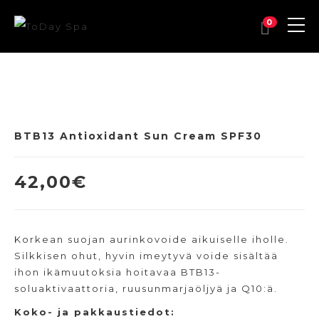
0
BTB13 Antioxidant Sun Cream SPF30
42,00
€
Korkean suojan aurinkovoide aikuiselle iholle.
Silkkisen ohut, hyvin imeytyvä voide sisältää
ihon ikämuutoksia hoitavaa BTB13-
soluaktivaattoria, ruusunmarjaöljyä ja Q10:ä.
Koko- ja pakkaustiedot: