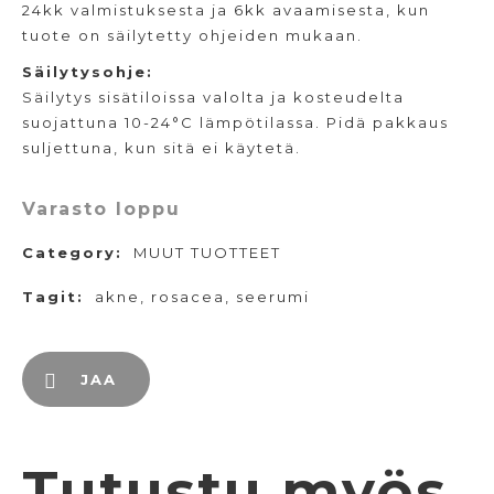
24kk valmistuksesta ja 6kk avaamisesta, kun
tuote on säilytetty ohjeiden mukaan.
Säilytysohje:
Säilytys sisätiloissa valolta ja kosteudelta
suojattuna 10-24°C lämpötilassa. Pidä pakkaus
suljettuna, kun sitä ei käytetä.
Varasto loppu
Category:
MUUT TUOTTEET
Tagit:
akne
,
rosacea
,
seerumi
JAA
Tutustu myös