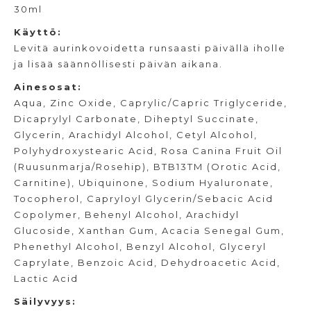
30ml
Käyttö:
Levitä aurinkovoidetta runsaasti päivällä iholle
ja lisää säännöllisesti päivän aikana.
Ainesosat:
Aqua, Zinc Oxide, Caprylic/Capric Triglyceride,
Dicaprylyl Carbonate, Diheptyl Succinate,
Glycerin, Arachidyl Alcohol, Cetyl Alcohol,
Polyhydroxystearic Acid, Rosa Canina Fruit Oil
(Ruusunmarja/Rosehip), BTB13TM (Orotic Acid,
Carnitine), Ubiquinone, Sodium Hyaluronate,
Tocopherol, Capryloyl Glycerin/Sebacic Acid
Copolymer, Behenyl Alcohol, Arachidyl
Glucoside, Xanthan Gum, Acacia Senegal Gum,
Phenethyl Alcohol, Benzyl Alcohol, Glyceryl
Caprylate, Benzoic Acid, Dehydroacetic Acid,
Lactic Acid
Säilyvyys: