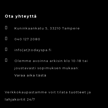
Ota yhteyttä
Kuninkaankatu 5, 33210 Tampere
040 127 2080
info(at)todayspa.fi
Olemme avoinna arkisin klo 10-18 tai
joustavasti sopimuksen mukaan:
Varaa aika tästä
Verkkokaupastamme voit tilata
tuotteet
ja
lahjakortit
24/7