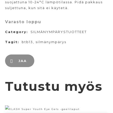
suojattuna 10-24°C lämpötilassa. Pidä pakkaus
suljettuna, kun sitä ei käytetä.
Varasto loppu
Category:
SILMÄNYMPÄRYSTUOTTEET
Tagit:
btb13
,
silmänympärys
JAA
Tutustu myös