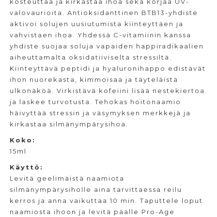
kosteuttaa ja kirkastaa ihoa sekä korjaa UV-
valovaurioita. Antioksidanttinen BTB13-yhdiste
aktivoi solujen uusiutumista kiinteyttäen ja
vahvistaen ihoa. Yhdessä C-vitamiinin kanssa
yhdiste suojaa soluja vapaiden happiradikaalien
aiheuttamalta oksidatiiviselta stressiltä.
Kiinteyttävä peptidi ja hyaluronihappo edistävät
ihon nuorekasta, kimmoisaa ja täyteläistä
ulkonäköä. Virkistävä kofeiini lisää nestekiertoa
ja laskee turvotusta. Tehokas hoitonaamio
häivyttää stressin ja väsymyksen merkkejä ja
kirkastaa silmänympärysihoa.
Koko:
15ml
Käyttö:
Levitä geelimäistä naamiota
silmänympärysiholle aina tarvittaessa reilu
kerros ja anna vaikuttaa 10 min. Taputtele loput
naamiosta ihoon ja levitä päälle Pro-Age