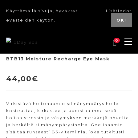
Käyttämällä sivuja, hyväksyt
Lisätiedot
evästeiden käytön.
OK!
0
BTB13 Moisture Recharge Eye Mask
44,00
€
Virkistävä hoitonaamio silmänympärysiholle
kosteuttaa, kirkastaa ja uudistaa ihoa sekä
hoitaa stressin ja väsymyksen merkkejä ohuelta
ja herkältä silmänympärysiholta. Geelinaamio
sisältää runsaasti B3-vitamiinia, joka tutkitusti