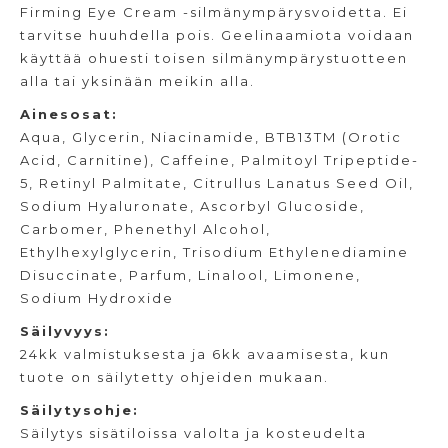
Firming Eye Cream -silmänympärysvoidetta. Ei
tarvitse huuhdella pois. Geelinaamiota voidaan
käyttää ohuesti toisen silmänympärystuotteen
alla tai yksinään meikin alla.
Ainesosat:
Aqua, Glycerin, Niacinamide, BTB13TM (Orotic
Acid, Carnitine), Caffeine, Palmitoyl Tripeptide-
5, Retinyl Palmitate, Citrullus Lanatus Seed Oil,
Sodium Hyaluronate, Ascorbyl Glucoside,
Carbomer, Phenethyl Alcohol,
Ethylhexylglycerin, Trisodium Ethylenediamine
Disuccinate, Parfum, Linalool, Limonene,
Sodium Hydroxide
Säilyvyys:
24kk valmistuksesta ja 6kk avaamisesta, kun
tuote on säilytetty ohjeiden mukaan.
Säilytysohje:
Säilytys sisätiloissa valolta ja kosteudelta