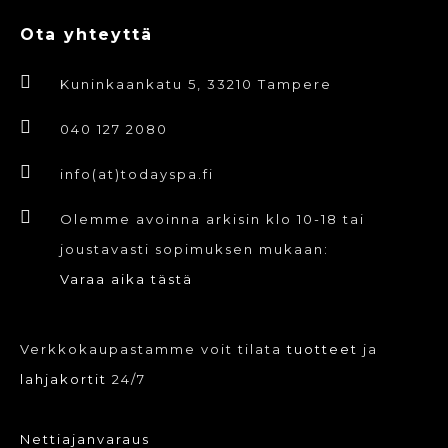
Ota yhteyttä
Kuninkaankatu 5, 33210 Tampere
040 127 2080
info(at)todayspa.fi
Olemme avoinna arkisin klo 10-18 tai
joustavasti sopimuksen mukaan:
Varaa aika tästä
Verkkokaupastamme voit tilata
tuotteet
ja
lahjakortit
24/7
Nettiajanvaraus