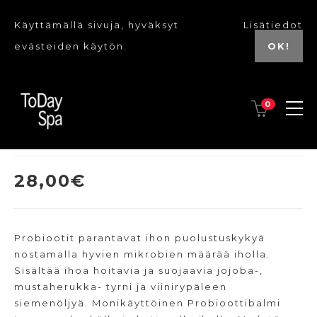
Käyttämällä sivuja, hyväksyt
Lisätiedot
evästeiden käytön.
OK!
0
BTB13 Probiotic Balm
28,00
€
Probiootit parantavat ihon puolustuskykyä
nostamalla hyvien mikrobien määrää iholla.
Sisältää ihoa hoitavia ja suojaavia jojoba-,
mustaherukka- tyrni ja viinirypäleen
siemenöljyä. Monikäyttöinen Probioottibalmi