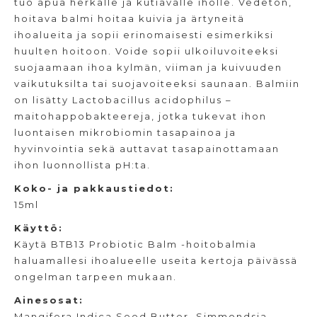
tuo apua herkälle ja kutiavalle iholle. Vedetön,
hoitava balmi hoitaa kuivia ja ärtyneitä
ihoalueita ja sopii erinomaisesti esimerkiksi
huulten hoitoon. Voide sopii ulkoiluvoiteeksi
suojaamaan ihoa kylmän, viiman ja kuivuuden
vaikutuksilta tai suojavoiteeksi saunaan. Balmiin
on lisätty Lactobacillus acidophilus –
maitohappobakteereja, jotka tukevat ihon
luontaisen mikrobiomin tasapainoa ja
hyvinvointia sekä auttavat tasapainottamaan
ihon luonnollista pH:ta.
Koko- ja pakkaustiedot:
15ml
Käyttö:
Käytä BTB13 Probiotic Balm -hoitobalmia
haluamallesi ihoalueelle useita kertoja päivässä
ongelman tarpeen mukaan.
Ainesosat:
Mangifera Indica Seed Butter, Simmondsia