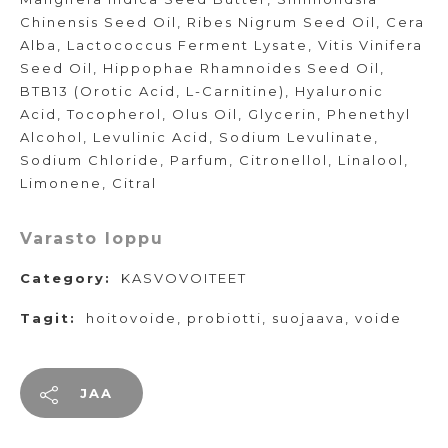
Chinensis Seed Oil, Ribes Nigrum Seed Oil, Cera
Alba, Lactococcus Ferment Lysate, Vitis Vinifera
Seed Oil, Hippophae Rhamnoides Seed Oil,
BTB13 (Orotic Acid, L-Carnitine), Hyaluronic
Acid, Tocopherol, Olus Oil, Glycerin, Phenethyl
Alcohol, Levulinic Acid, Sodium Levulinate,
Sodium Chloride, Parfum, Citronellol, Linalool,
Limonene, Citral
Varasto loppu
Category:
KASVOVOITEET
Tagit:
hoitovoide
,
probiotti
,
suojaava
,
voide
JAA