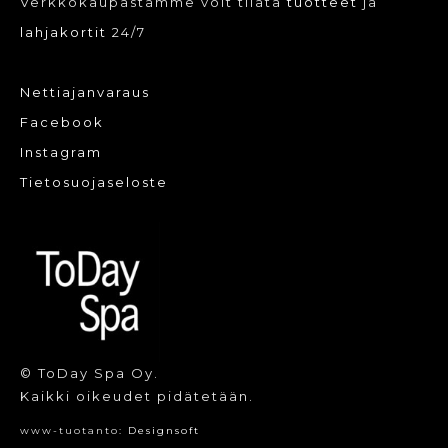
Verkkokaupastamme voit tilata
tuotteet
ja
lahjakortit
24/7
Nettiajanvaraus
Facebook
Instagram
Tietosuojaseloste
© ToDay Spa Oy.
Kaikki oikeudet pidätetään.
www-tuotanto:
Designsoft