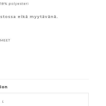
 18% polyesteri
astossa eikä myytävänä.
AMEET
tion
, L