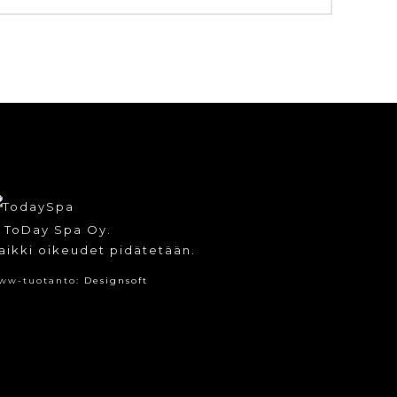
 ToDay Spa Oy.
aikki oikeudet pidätetään.
ww-tuotanto:
Designsoft