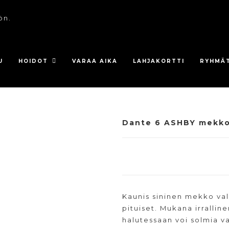
ön.
U
HOIDOT
VARAA AIKA
LAHJAKORTTI
RYHMÄ
Dante 6 ASHBY mekk
Kaunis sininen mekko valk
pituiset. Mukana irralli
halutessaan voi solmia va