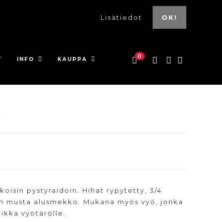
Lisätiedot
OK!
0
T
INFO
KAUPPA
o
oisin pystyraidoin. Hihat rypytetty, 3/4
nen musta alusmekko. Mukana myös vyö, jonka
ikka vyötärölle.