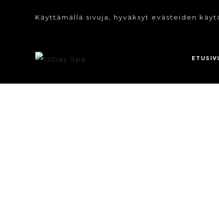
Käyttämällä sivuja, hyväksyt evästeiden käyt
ETUSIV