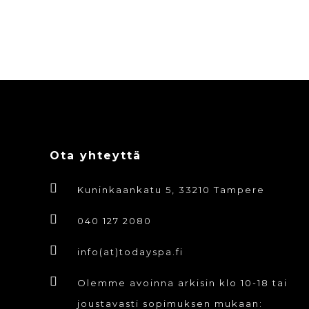
Ota yhteyttä
Kuninkaankatu 5, 33210 Tampere
040 127 2080
info(at)todayspa.fi
Olemme avoinna arkisin klo 10-18 tai
joustavasti sopimuksen mukaan: