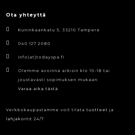
Ota yhteyttä
Kuninkaankatu 5, 33210 Tampere
040 127 2080
info(at)todayspa.fi
Olemme avoinna arkisin klo 10-18 tai
joustavasti sopimuksen mukaan:
Varaa aika tästä
Verkkokaupastamme voit tilata
tuotteet
ja
lahjakortit
24/7