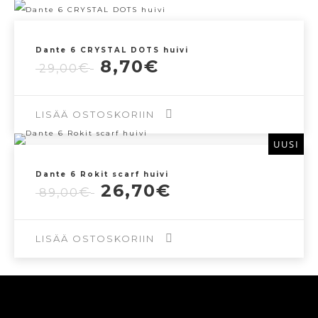
Dante 6 CRYSTAL DOTS huivi
Alkuperäinen
Nykyinen
8,70
€
€
29,00
hinta
hinta
oli:
on:
29,00€.
8,70€.
LISÄÄ OSTOSKORIIN
UUSI
Dante 6 Rokit scarf huivi
Alkuperäinen
Nykyinen
26,70
€
€
89,00
hinta
hinta
oli:
on:
89,00€.
26,70€.
LISÄÄ OSTOSKORIIN