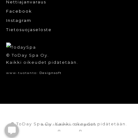
Nettiajanvaraus
Facebook
Instagram
Tietosuojaseloste
© ToDay Spa Oy.
Kaikki oikeudet pidätetään.
www-tuotanto:
Designsoft
© ToDay Spa Oy. Kaikki oikeudet pidätetään.
www-tuotanto:
Designsoft