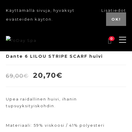
Käyttämällä sivuja, hyväksyt
Lisätiedot
evästeiden käytön.
OK!
0
UUSI
Dante 6 LILOU STRIPE SCARF huivi
Alkuperäinen
Nykyinen
20,70
€
69,00
€
hinta
hinta
oli:
on:
Upea raidallinen huivi, ihanin
69,00€.
20,70€.
tupsuyksityiskohdin.
Materiaali: 59% viskoosi / 41% polyesteri