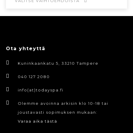
109,00€.
32,70€.
VALITSE VAIHTOEHDOISTA
Voit
tehdä
Tällä
valinnat
tuotteella
tuotteen
on
sivulla.
useampi
Ota yhteyttä
muunnelma.
Voit
Kuninkaankatu 5, 33210 Tampere
tehdä
valinnat
040 127 2080
tuotteen
info(at)todayspa.fi
sivulla.
Olemme avoinna arkisin klo 10-18 tai
joustavasti sopimuksen mukaan:
Varaa aika tästä