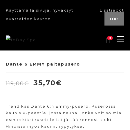
Käyttämällä sivuja, hyväksyt
Lisätiedot
evästeiden käytön.
OK!
0
Dante 6 EMMY paitapusero
Alkuperäinen
Nykyinen
35,70
€
119,00
€
hinta
hinta
oli:
on:
Trendikäs Dante 6:n Emmy-pusero. Puserossa
119,00€.
35,70€.
kaunis V-pääntie, jossa nauha, jonka voit solmia
esimerkiksi rusetille tai jättää rennosti auki.
Hihoissa myös kauniit rypytykset.