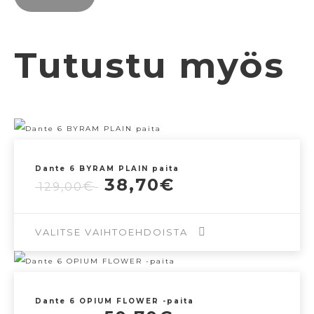
Tutustu myös
Dante 6 BYRAM PLAIN paita
Alkuperäinen
Nykyinen
38,70
€
€
129,00
hinta
hinta
oli:
on:
129,00€.
38,70€.
VALITSE VAIHTOEHDOISTA
Tällä
tuotteella
Dante 6 OPIUM FLOWER -paita
on