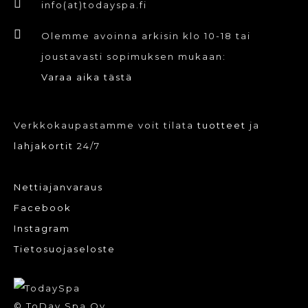
info(at)todayspa.fi
Olemme avoinna arkisin klo 10-18 tai
joustavasti sopimuksen mukaan:
Varaa aika tästä
Verkkokaupastamme voit tilata
tuotteet
ja
lahjakortit
24/7
Nettiajanvaraus
Facebook
Instagram
Tietosuojaseloste
© ToDay Spa Oy.