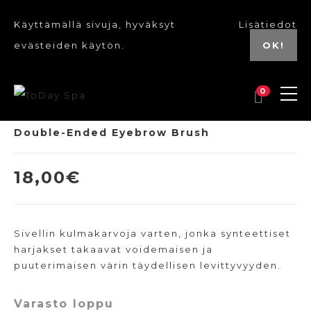
Käyttämällä sivuja, hyväksyt
Lisätiedot
evästeiden käytön.
OK!
0
Double-Ended Eyebrow Brush
18,00
€
Sivellin kulmakarvoja varten, jonka synteettiset
harjakset takaavat voidemaisen ja
puuterimaisen värin täydellisen levittyvyyden.
Varasto loppu