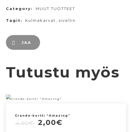
Category:
MUUT TUOTTEET
Tagit:
kulmakarvat
,
sivellin
JAA
Tutustu myös
Grande-kortti “Amazing”
Alkuperäinen
Nykyinen
2,00
€
€
4,00
hinta
hinta