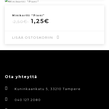
Minikortti “Pioni”
Alkuperäinen
Nykyinen
1,25
€
€
2,50
hinta
hinta
oli:
on:
2,50€.
1,25€.
LISÄÄ OSTOSKORIIN
Ota yhteyttä
Kuninkaankatu 5, 33210 Tampere
040 127 2080