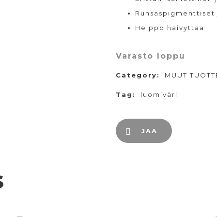
Runsaspigmenttiset j
Helppo häivyttää
Varasto loppu
Category:
MUUT TUOTT
Tag:
luomiväri
JAA
s