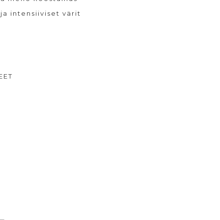
a intensiiviset värit
EET