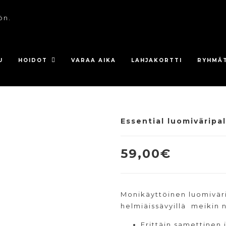
ön.
U
HOIDOT
VARAA AIKA
LAHJAKORTTI
RYHMÄ
Essential luomiväripal
59,00
€
Monikäyttöinen luomivärip
helmiäissävyillä meikin n
Erittäin samettinen