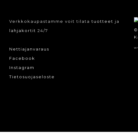
Verkkokaupastamme voit tilata
tuotteet
ja
©
lahjakortit
24/7
K
w
Nettiajanvaraus
Facebook
Instagram
Tietosuojaseloste
tään.
www-tuotanto:
Designsoft