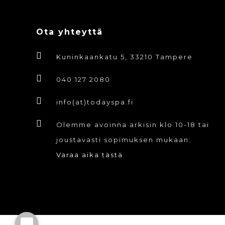
Ota yhteyttä
Kuninkaankatu 5, 33210 Tampere
040 127 2080
info(at)todayspa.fi
Olemme avoinna arkisin klo 10-18 tai
joustavasti sopimuksen mukaan:
Varaa aika tästä
© ToDay Spa Oy. Kaikki oikeudet pidäte