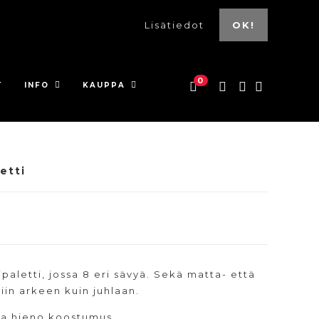
Lisätiedot
OK!
0
T
INFO
KAUPPA
etti
aletti, jossa 8 eri sävyä. Sekä matta- että
iin arkeen kuin juhlaan.
 ja hieno koostumus