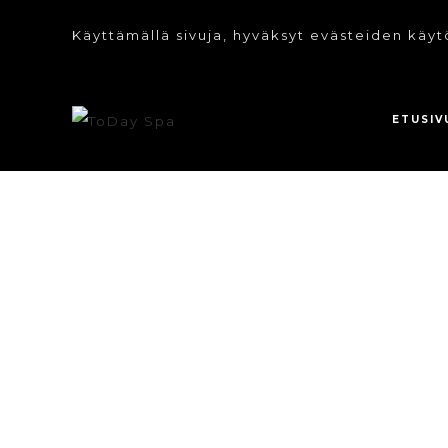
Käyttämällä sivuja, hyväksyt evästeiden käyt
ETUSIV