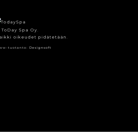
 ToDay Spa Oy.
aikki oikeudet pidätetään.
ww-tuotanto:
Designsoft