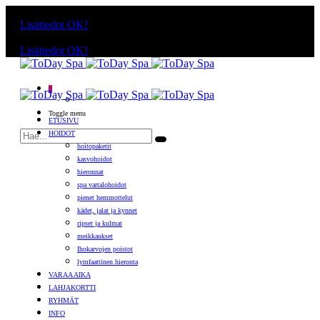
Käyttämällä sivuja, hyväksyt evästeiden käytön.
Lisätiedot
OK!
Käyttämällä sivuja, hyväksyt evästeiden käytön.
Lisätiedot
OK!
0
Toggle menu
ETUSIVU
HOIDOT
hoitopaketit
kasvohoidot
hieronnat
spa vartalohoidot
pienet hemmottelut
kädet, jalat ja kynnet
ripset ja kulmat
meikkaukset
Ihokarvojen poistot
lymfaattinen hieronta
VARAA AIKA
LAHJAKORTTI
RYHMÄT
INFO