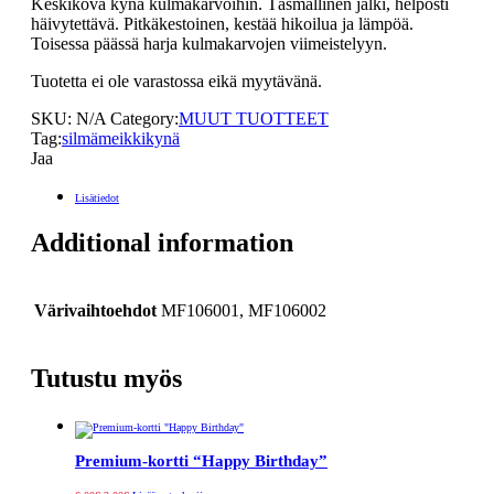
Keskikova kynä kulmakarvoihin. Täsmällinen jälki, helposti
häivytettävä. Pitkäkestoinen, kestää hikoilua ja lämpöä.
Toisessa päässä harja kulmakarvojen viimeistelyyn.
Tuotetta ei ole varastossa eikä myytävänä.
SKU:
N/A
Category:
MUUT TUOTTEET
Tag:
silmämeikkikynä
Jaa
Lisätiedot
Additional information
Värivaihtoehdot
MF106001, MF106002
Tutustu myös
Premium-kortti “Happy Birthday”
Alkuperäinen
Nykyinen