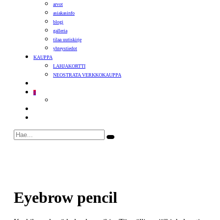
arvot
asiakasinfo
blogi
galleria
tilaa uutiskirje
yhteystiedot
KAUPPA
LAHJAKORTTI
NEOSTRATA VERKKOKAUPPA
0
Eyebrow pencil