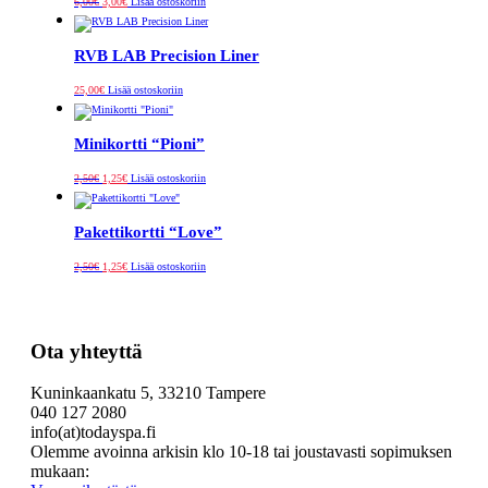
6,00
€
3,00
€
Lisää ostoskoriin
hinta
hinta
oli:
on:
6,00€.
3,00€.
RVB LAB Precision Liner
25,00
€
Lisää ostoskoriin
Minikortti “Pioni”
Alkuperäinen
Nykyinen
2,50
€
1,25
€
Lisää ostoskoriin
hinta
hinta
oli:
on:
2,50€.
1,25€.
Pakettikortti “Love”
Alkuperäinen
Nykyinen
2,50
€
1,25
€
Lisää ostoskoriin
hinta
hinta
oli:
on:
2,50€.
1,25€.
Ota yhteyttä
Kuninkaankatu 5, 33210 Tampere
040 127 2080
info(at)todayspa.fi
Olemme avoinna arkisin klo 10-18 tai joustavasti sopimuksen
mukaan: