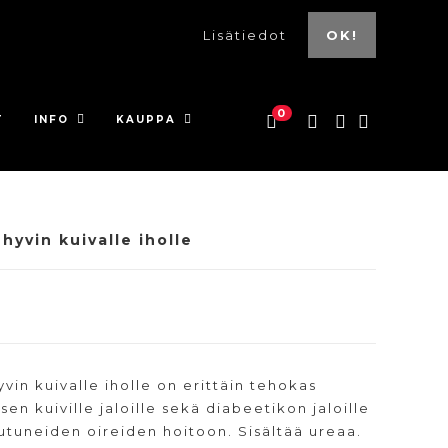
Lisätiedot
OK!
0
T
INFO
KAUPPA
hyvin kuivalle iholle
in kuivalle iholle on erittäin tehokas
isen kuiville jaloille sekä diabeetikon jaloille
utuneiden oireiden hoitoon. Sisältää ureaa.