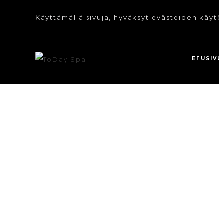
Käyttämällä sivuja, hyväksyt evästeiden käyt
ETUSIV