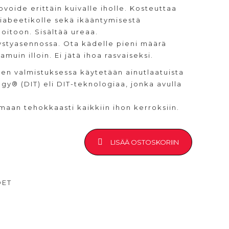
voide erittäin kuivalle iholle. Kosteuttaa
diabeetikolle sekä ikääntymisestä
oitoon. Sisältää ureaa.
ystyasennossa. Ota kädelle pieni määrä
amuin illoin. Ei jätä ihoa rasvaiseksi.
den valmistuksessa käytetään ainutlaatuista
gy® (DIT) eli DIT-teknologiaa, jonka avulla
aan tehokkaasti kaikkiin ihon kerroksiin.
LISÄÄ OSTOSKORIIN
DET