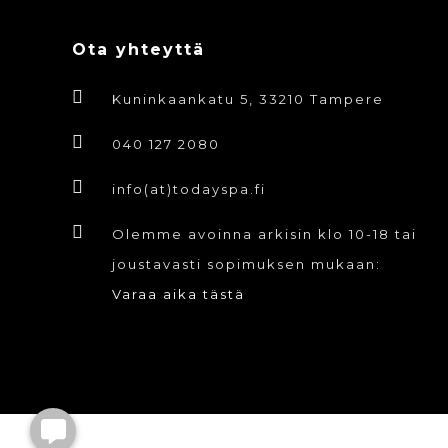
Ota yhteyttä
Kuninkaankatu 5, 33210 Tampere
040 127 2080
info(at)todayspa.fi
Olemme avoinna arkisin klo 10-18 tai
joustavasti sopimuksen mukaan:
Varaa aika tästä
© ToDay Spa Oy. Kaikki oikeudet pidäte