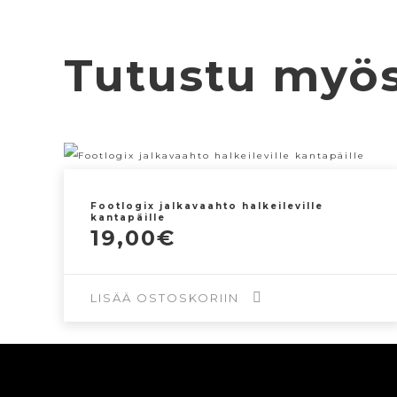
Tutustu myö
Footlogix jalkavaahto halkeileville
kantapäille
19,00
€
LISÄÄ OSTOSKORIIN