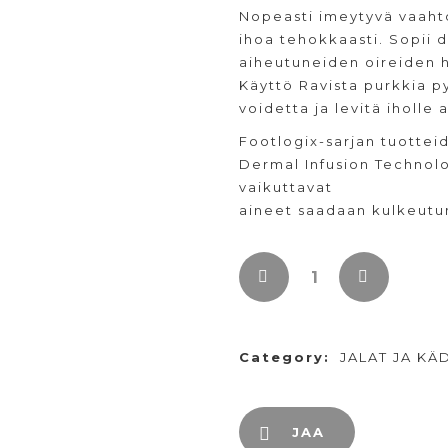
Nopeasti imeytyvä vaahto
ihoa tehokkaasti. Sopii 
aiheutuneiden oireiden h
Käyttö Ravista purkkia p
voidetta ja levitä iholle a
Footlogix-sarjan tuottei
Dermal Infusion Technolo
vaikuttavat
aineet saadaan kulkeutum
Category:
JALAT JA KÄ
JAA