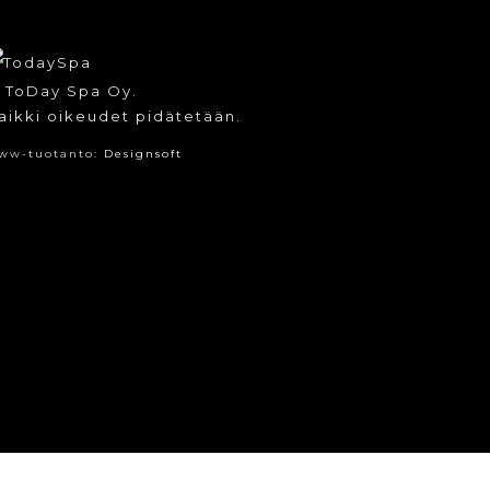
 ToDay Spa Oy.
aikki oikeudet pidätetään.
ww-tuotanto:
Designsoft