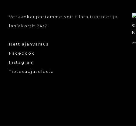
Verkkokaupastamme voit tilata
tuotteet
ja
©
lahjakortit
24/7
K
w
Nettiajanvaraus
Facebook
Instagram
Tietosuojaseloste
tään.
www-tuotanto:
Designsoft