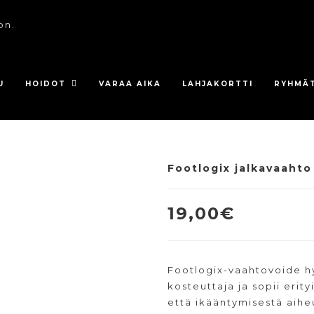
ön.
U
HOIDOT
VARAA AIKA
LAHJAKORTTI
RYHMÄ
Footlogix jalkavaahto 
19,00
€
Footlogix-vaahtovoide hyv
kosteuttaja ja sopii erity
että ikääntymisestä aihe