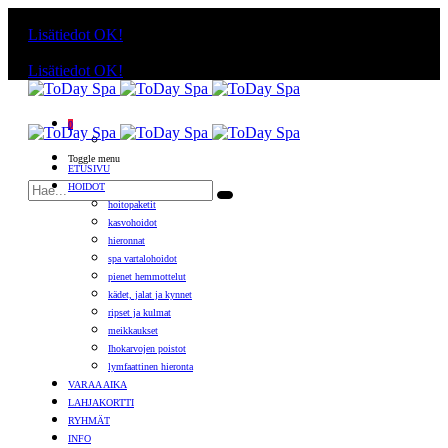
Käyttämällä sivuja, hyväksyt evästeiden käytön.
Lisätiedot
OK!
Käyttämällä sivuja, hyväksyt evästeiden käytön.
Lisätiedot
OK!
0
Toggle menu
ETUSIVU
HOIDOT
hoitopaketit
kasvohoidot
hieronnat
spa vartalohoidot
pienet hemmottelut
kädet, jalat ja kynnet
ripset ja kulmat
meikkaukset
Ihokarvojen poistot
lymfaattinen hieronta
VARAA AIKA
LAHJAKORTTI
RYHMÄT
INFO