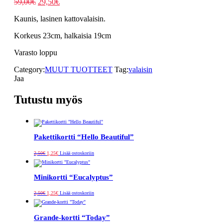
Alkuperäinen
Nykyinen
59,00
€
29,50
€
hinta
hinta
Kaunis, lasinen kattovalaisin.
oli:
on:
59,00€.
29,50€.
Korkeus 23cm, halkaisia 19cm
Varasto loppu
Category:
MUUT TUOTTEET
Tag:
valaisin
Jaa
Tutustu myös
Pakettikortti “Hello Beautiful”
Alkuperäinen
Nykyinen
2,50
€
1,25
€
Lisää ostoskoriin
hinta
hinta
oli:
on:
2,50€.
1,25€.
Minikortti “Eucalyptus”
Alkuperäinen
Nykyinen
2,50
€
1,25
€
Lisää ostoskoriin
hinta
hinta
oli:
on:
2,50€.
1,25€.
Grande-kortti “Today”