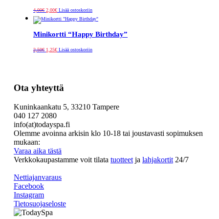
Alkuperäinen
Nykyinen
4,00
€
2,00
€
Lisää ostoskoriin
hinta
hinta
oli:
on:
4,00€.
2,00€.
Minikortti “Happy Birthday”
Alkuperäinen
Nykyinen
2,50
€
1,25
€
Lisää ostoskoriin
hinta
hinta
oli:
on:
2,50€.
1,25€.
Ota yhteyttä
Kuninkaankatu 5, 33210 Tampere
040 127 2080
info(at)todayspa.fi
Olemme avoinna arkisin klo 10-18 tai joustavasti sopimuksen
mukaan:
Varaa aika tästä
Verkkokaupastamme voit tilata
tuotteet
ja
lahjakortit
24/7
Nettiajanvaraus
Facebook
Instagram
Tietosuojaseloste