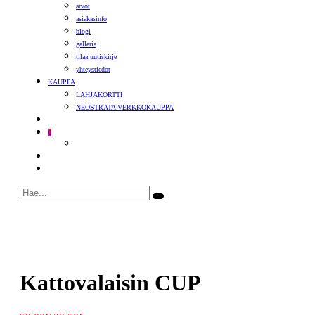
arvot
asiakasinfo
blogi
galleria
tilaa uutiskirje
yhteystiedot
KAUPPA
LAHJAKORTTI
NEOSTRATA VERKKOKAUPPA
0
Kattovalaisin CUP