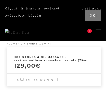
Käyttämällä sivuja, hyväksyt
Lisätiedot
evästeiden käytön.
OK!
0
HOT STONES & OIL MASSAGE –
syvärentouttava kuumakivihieronta (75min)
129,00
€
LISÄÄ OSTOSKORIIN