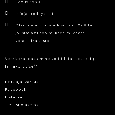
040 127 2080
info(at)todayspa.fi
Olemme avoinna arkisin klo 10-18 tai
joustavasti sopimuksen mukaan:
Varaa aika tästä
Verkkokaupastamme voit tilata
tuotteet
ja
lahjakortit
24/7
Nettiajanvaraus
Facebook
Instagram
Tietosuojaseloste