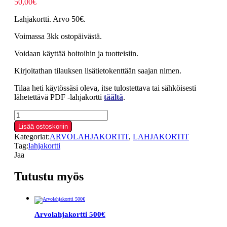
50,00
€
Lahjakortti. Arvo 50€.
Voimassa 3kk ostopäivästä.
Voidaan käyttää hoitoihin ja tuotteisiin.
Kirjoitathan tilauksen lisätietokenttään saajan nimen.
Tilaa heti käytössäsi oleva, itse tulostettava tai sähköisesti
lähetettävä PDF -lahjakortti
täältä
.
Arvolahjakortti
50€
Lisää ostoskoriin
määrä
Kategoriat:
ARVOLAHJAKORTIT
,
LAHJAKORTIT
Tag:
lahjakortti
Jaa
Tutustu myös
Arvolahjakortti 500€