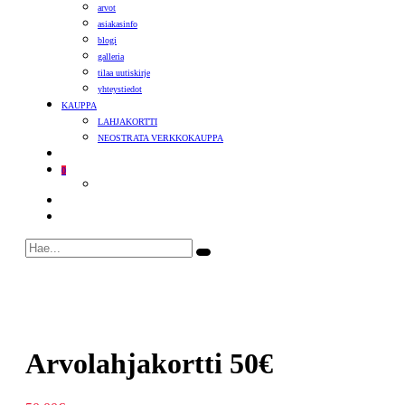
arvot
asiakasinfo
blogi
galleria
tilaa uutiskirje
yhteystiedot
KAUPPA
LAHJAKORTTI
NEOSTRATA VERKKOKAUPPA
0
Arvolahjakortti 50€