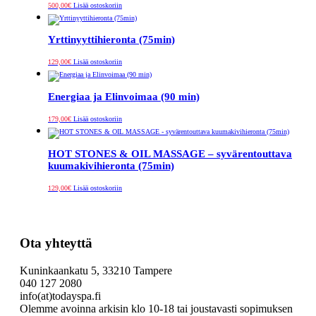
500,00
€
Lisää ostoskoriin
Yrttinyyttihieronta (75min)
129,00
€
Lisää ostoskoriin
Energiaa ja Elinvoimaa (90 min)
179,00
€
Lisää ostoskoriin
HOT STONES & OIL MASSAGE – syvärentouttava
kuumakivihieronta (75min)
129,00
€
Lisää ostoskoriin
Ota yhteyttä
Kuninkaankatu 5, 33210 Tampere
040 127 2080
info(at)todayspa.fi
Olemme avoinna arkisin klo 10-18 tai joustavasti sopimuksen