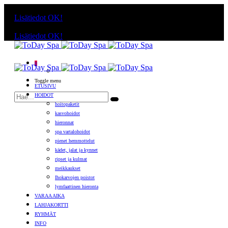
Käyttämällä sivuja, hyväksyt evästeiden käytön.
Lisätiedot
OK!
Käyttämällä sivuja, hyväksyt evästeiden käytön.
Lisätiedot
OK!
0
Toggle menu
ETUSIVU
HOIDOT
hoitopaketit
kasvohoidot
hieronnat
spa vartalohoidot
pienet hemmottelut
kädet, jalat ja kynnet
ripset ja kulmat
meikkaukset
Ihokarvojen poistot
lymfaattinen hieronta
VARAA AIKA
LAHJAKORTTI
RYHMÄT
INFO