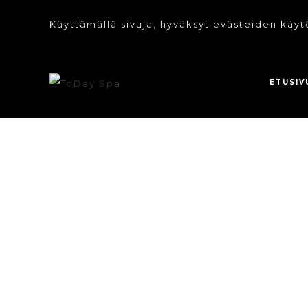
Käyttämällä sivuja, hyväksyt evästeiden käyt
ETUSIV