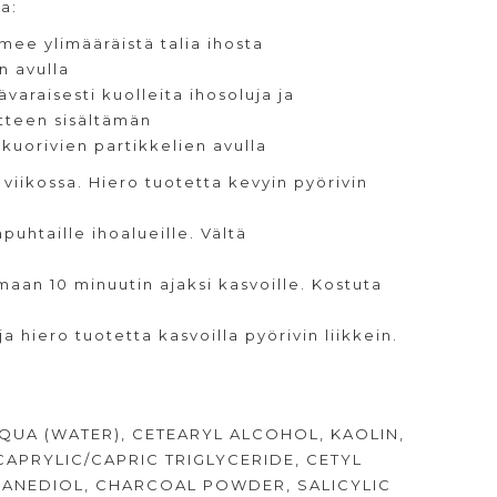
a:
ee ylimääräistä talia ihosta
n avulla
varaisesti kuolleita ihosoluja ja
otteen sisältämän
 kuorivien partikkelien avulla
viikossa. Hiero tuotetta kevyin pyörivin
puhtaille ihoalueille. Vältä
aan 10 minuutin ajaksi kasvoille. Kostuta
a hiero tuotetta kasvoilla pyörivin liikkein.
QUA (WATER), CETEARYL ALCOHOL, KAOLIN,
CAPRYLIC/CAPRIC TRIGLYCERIDE, CETYL
PANEDIOL, CHARCOAL POWDER, SALICYLIC