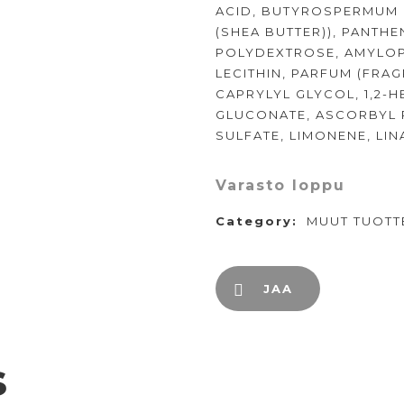
ACID, BUTYROSPERMUM 
(SHEA BUTTER)), PANTHE
POLYDEXTROSE, AMYLOP
LECITHIN, PARFUM (FR
CAPRYLYL GLYCOL, 1,2-
GLUCONATE, ASCORBYL P
SULFATE, LIMONENE, LI
Varasto loppu
Category:
MUUT TUOTT
JAA
s