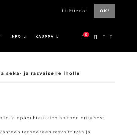
Lisätiedot
OK!
0
T
INFO
KAUPPA
 seka- ja rasvaiselle iholle
holle ja epäpuhtauksien hoitoon erityisesti
a kahteen tarpeeseen rasvoittuvan ja