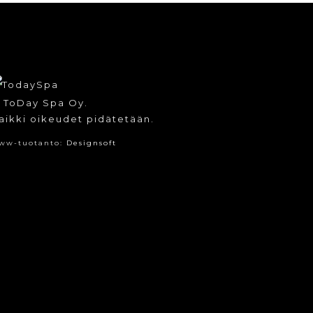
 ToDay Spa Oy.
aikki oikeudet pidätetään.
ww-tuotanto:
Designsoft