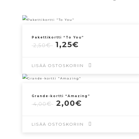
Pakettikortti “To You”
Alkuperäinen
Nykyinen
1,25
€
€
2,50
hinta
hinta
oli:
on:
2,50€.
1,25€.
LISÄÄ OSTOSKORIIN
Grande-kortti “Amazing”
Alkuperäinen
Nykyinen
2,00
€
€
4,00
hinta
hinta
oli:
on:
4,00€.
2,00€.
LISÄÄ OSTOSKORIIN