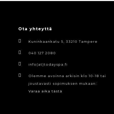
Ota yhteyttä
Kuninkaankatu 5, 33210 Tampere
040 127 2080
info(at)todayspa.fi
Olemme avoinna arkisin klo 10-18 tai
joustavasti sopimuksen mukaan:
Varaa aika tästä