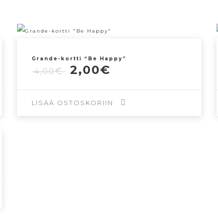
Grande-kortti “Be Happy”
Alkuperäinen
Nykyinen
2,00
€
€
4,00
hinta
hinta
oli:
on:
4,00€.
2,00€.
LISÄÄ OSTOSKORIIN