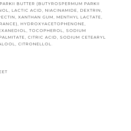
PARKII BUTTER (BUTYROSPERMUM PARKII
NOL, LACTIC ACID, NIACINAMIDE, DEXTRIN,
ECTIN, XANTHAN GUM, MENTHYL LACTATE,
AGRANCE), HYDROXYACETOPHENONE,
HEXANEDIOL, TOCOPHEROL, SODIUM
ALMITATE, CITRIC ACID, SODIUM CETEARYL
NALOOL, CITRONELLOL.
EET