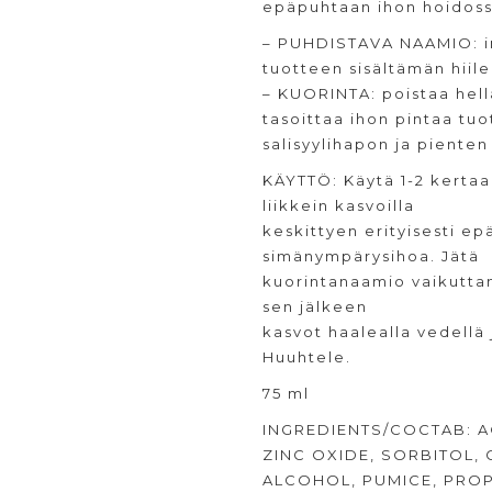
epäpuhtaan ihon hoidoss
– PUHDISTAVA NAAMIO: im
tuotteen sisältämän hiile
– KUORINTA: poistaa hellä
tasoittaa ihon pintaa tu
salisyylihapon ja pienten
KÄYTTÖ: Käytä 1-2 kertaa 
liikkein kasvoilla
keskittyen erityisesti epä
simänympärysihoa. Jätä
kuorintanaamio vaikuttam
sen jälkeen
kasvot haalealla vedellä j
Huuhtele.
75 ml
INGREDIENTS/COCTAB: A
ZINC OXIDE, SORBITOL, 
ALCOHOL, PUMICE, PRO