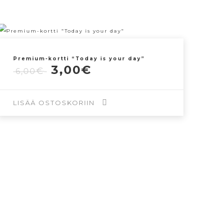
Premium-kortti “Today is your day”
Alkuperäinen
Nykyinen
3,00
€
€
6,00
hinta
hinta
oli:
on:
6,00€.
3,00€.
LISÄÄ OSTOSKORIIN