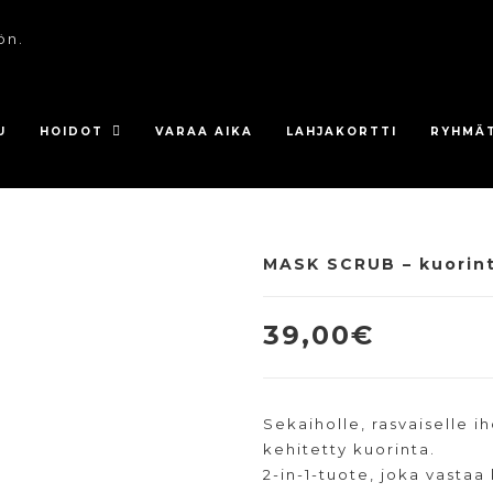
ön.
U
HOIDOT
VARAA AIKA
LAHJAKORTTI
RYHMÄ
MASK SCRUB – kuorinta
39,00
€
Sekaiholle, rasvaiselle i
kehitetty kuorinta.
2-in-1-tuote, joka vasta