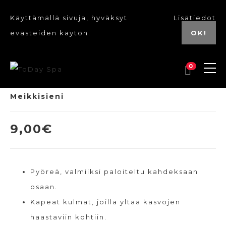
Käyttämällä sivuja, hyväksyt
Lisätiedot
evästeiden käytön.
OK!
0
Meikkisieni
9,00
€
Pyöreä, valmiiksi paloiteltu kahdeksaan
osaan.
Kapeat kulmat, joilla yltää kasvojen
haastaviin kohtiin.