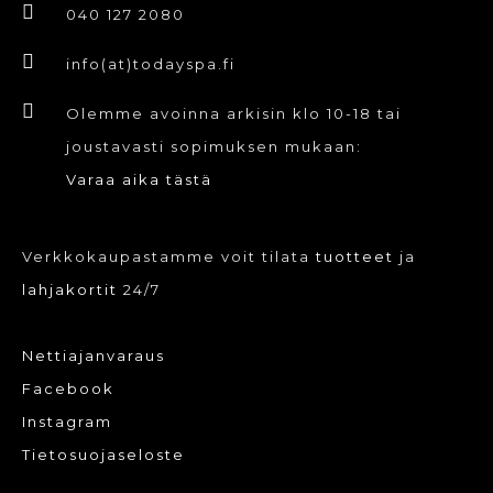
040 127 2080
info(at)todayspa.fi
Olemme avoinna arkisin klo 10-18 tai
joustavasti sopimuksen mukaan:
Varaa aika tästä
Verkkokaupastamme voit tilata
tuotteet
ja
lahjakortit
24/7
Nettiajanvaraus
Facebook
Instagram
Tietosuojaseloste