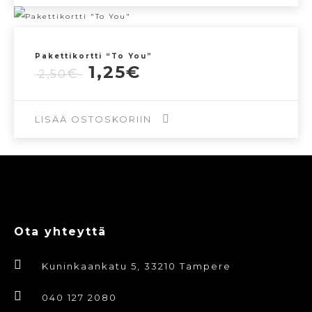
Pakettikortti “To You”
Alkuperäinen
Nykyinen
1,25
€
€
2,50
hinta
hinta
oli:
on:
2,50€.
1,25€.
LISÄÄ OSTOSKORIIN
Ota yhteyttä
Kuninkaankatu 5, 33210 Tampere
040 127 2080