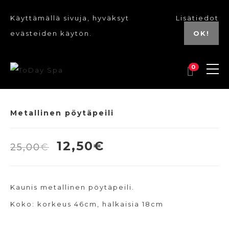
Käyttämällä sivuja, hyväksyt
Lisätiedot
evästeiden käytön.
OK!
0
Metallinen pöytäpeili
Alkuperäinen
Nykyinen
12,50
€
25,00
€
hinta
hinta
oli:
on:
Kaunis metallinen pöytäpeili.
25,00€.
12,50€.
Koko: korkeus 46cm, halkaisia 18cm