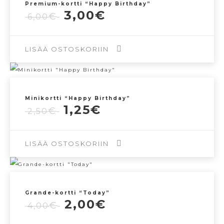
Premium-kortti “Happy Birthday”
Alkuperäinen
Nykyinen
3,00
€
€
6,00
hinta
hinta
oli:
on:
6,00€.
3,00€.
LISÄÄ OSTOSKORIIN
Minikortti “Happy Birthday”
Alkuperäinen
Nykyinen
1,25
€
€
2,50
hinta
hinta
oli:
on:
2,50€.
1,25€.
LISÄÄ OSTOSKORIIN
Grande-kortti “Today”
Alkuperäinen
Nykyinen
2,00
€
€
4,00
hinta
hinta