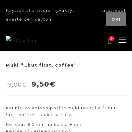
Käyttämällä sivuja, hyväksyt
Lisätiedot
evästeiden käytön.
OK!
0
Muki “…but first, coffee”
Alkuperäinen
Nykyinen
9,50
€
19,00
€
hinta
hinta
oli:
on:
Kaunis, valkoinen posliinimuki tekstillä “…but
19,00€.
9,50€.
first, coffee”. Mukissa korva.
Korkeus 8.5 cm, halkaisia 9 cm.
Kestää 225 asteen lämmön.