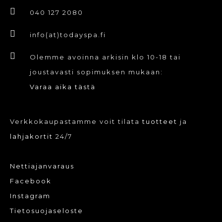
040 127 2080
info(at)todayspa.fi
Olemme avoinna arkisin klo 10-18 tai
joustavasti sopimuksen mukaan:
Varaa aika tästä
Verkkokaupastamme voit tilata
tuotteet
ja
lahjakortit
24/7
Nettiajanvaraus
Facebook
Instagram
Tietosuojaseloste