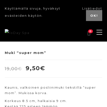
Käyttämällä sivuja, hyväksyt
Lisätiedot
evästeiden käytön.
OK!
0
Muki “super mom”
Alkuperäinen
Nykyinen
9,50
€
19,00
€
hinta
hinta
oli:
on:
Kaunis, valkoinen posliinimuki tekstillä “super
19,00€.
9,50€.
mom”. Mukissa korva.
Korkeus 8.5 cm, halkaisia 9 cm.
Kestää 225 asteen lämmön.