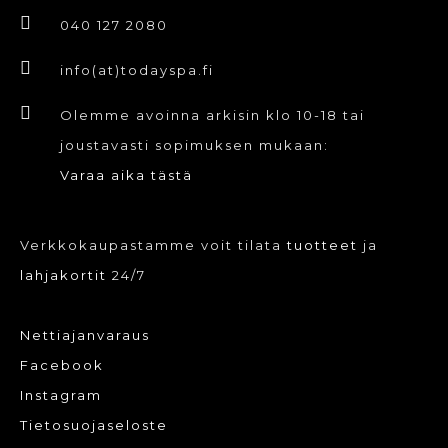
040 127 2080
info(at)todayspa.fi
Olemme avoinna arkisin klo 10-18 tai
joustavasti sopimuksen mukaan:
Varaa aika tästä
Verkkokaupastamme voit tilata
tuotteet
ja
lahjakortit
24/7
Nettiajanvaraus
Facebook
Instagram
Tietosuojaseloste