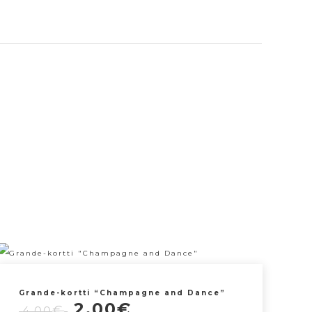
Grande-kortti “Champagne and Dance”
Alkuperäinen
Nykyinen
2,00
€
€
4,00