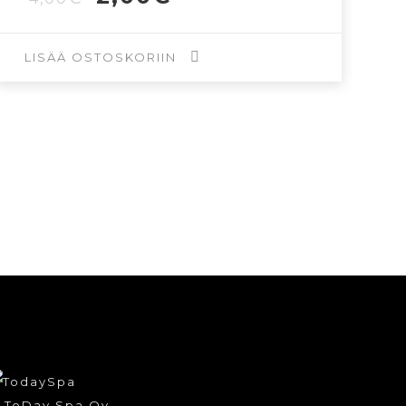
hinta
hinta
oli:
on:
4,00€.
2,00€.
LISÄÄ OSTOSKORIIN
 ToDay Spa Oy.