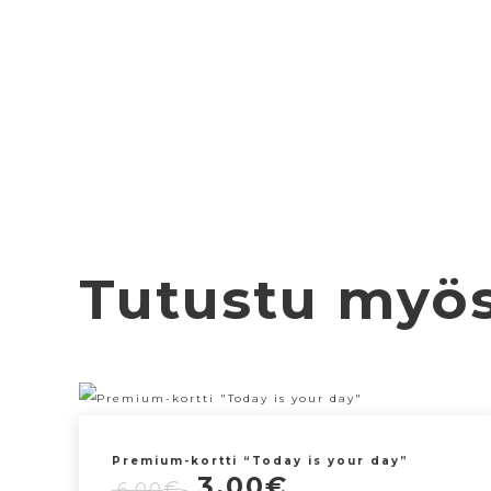
Tutustu myö
Premium-kortti “Today is your day”
Alkuperäinen
Nykyinen
3,00
€
€
6,00