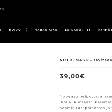
ön.
U
HOIDOT
VARAA AIKA
LAHJAKORTTI
RYHMÄ
NUTRI MASK – ravitsev
39,00
€
Nopeasti helpottava naam
iholle. Runsaasti kerami
naamio tasapainottaa ja 