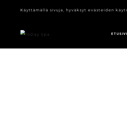
Käyttämällä sivuja, hyväksyt evästeiden käyt
ETUSIV