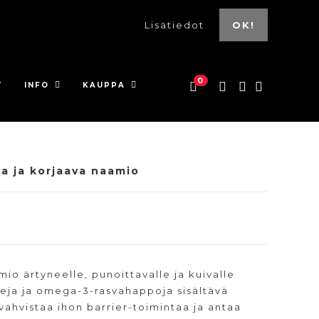
Lisätiedot
OK!
0
T
INFO
KAUPPA
a ja korjaava naamio
io ärtyneelle, punoittavalle ja kuivalle
deja ja omega-3-rasvahappoja sisältävä
vahvistaa ihon barrier-toimintaa ja antaa