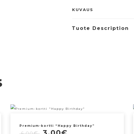
KUVAUS
Tuote Description
s
Premium-kortti “Happy Birthday”
Alkuperäinen
Nykyinen
3,00
€
€
6,00