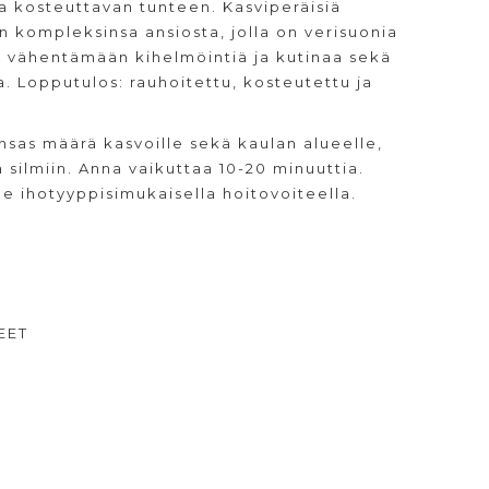
ja kosteuttavan tunteen. Kasviperäisiä
n kompleksinsa ansiosta, jolla on verisuonia
a vähentämään kihelmöintiä ja kutinaa sekä
. Lopputulos: rauhoitettu, kosteutettu ja
nsas määrä kasvoille sekä kaulan alueelle,
 silmiin. Anna vaikuttaa 10-20 minuuttia.
le ihotyyppisimukaisella hoitovoiteella.
EET