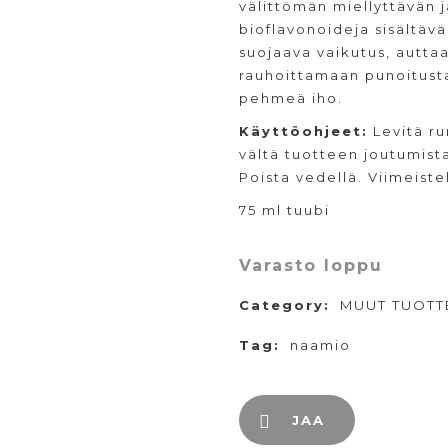
välittömän miellyttävän 
bioflavonoideja sisältävä
suojaava vaikutus, autta
rauhoittamaan punoitusta
pehmeä iho.
Käyttöohjeet:
Levitä ru
vältä tuotteen joutumista
Poista vedellä. Viimeiste
75 ml tuubi
Varasto loppu
Category:
MUUT TUOTT
Tag:
naamio
JAA