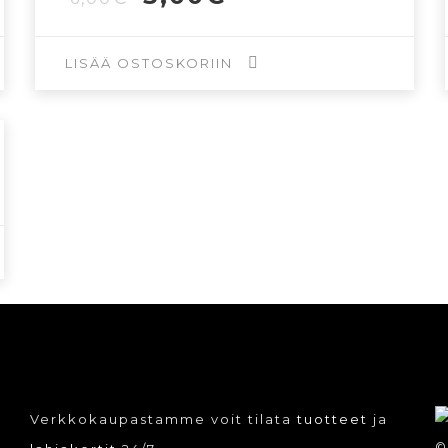
hinta
hinta
oli:
on:
6,00€.
3,00€.
LISÄÄ OSTOSKORIIN
Verkkokaupastamme voit tilata
tuotteet
ja
©