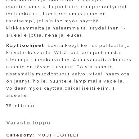
muodostumista. Lopputuloksena pienentyneet
ihohuokoset. Ihon koostumus ja iho on
tasaisempi, jolloin iho myös näyttää
kirkkaammalta ja heleämmältä. Täydellinen T-
alueelle (otsa, nenä ja leuka).
Käyttöohjeet:
Levitä kevyt kerros puhtaalle ja
kuivalle kasvoille. Vältä tuotteen joutumista
silmiin ja kulmakarvoihin. Anna vaikuttaa kunnes
naamio on täysin kuivunut. Poista naamio
nostamalla muodostunut kalvo. Mikäli naamiota
on jäänyt iholle, huuhtele lämpimällä vedellä.
Voidaan myös käyttää paikallisesti esim. T
alueelle.
75 ml tuubi
Varasto loppu
Category:
MUUT TUOTTEET