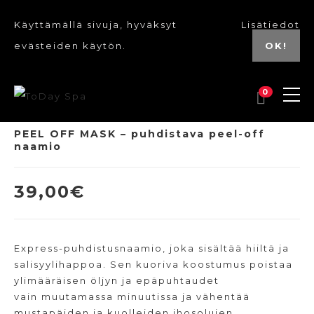
Käyttämällä sivuja, hyväksyt
Lisätiedot
evästeiden käytön.
OK!
0
PEEL OFF MASK – puhdistava peel-off
naamio
39,00
€
Express-puhdistusnaamio, joka sisältää hiiltä ja
salisyylihappoa. Sen kuoriva koostumus poistaa
ylimääräisen öljyn ja epäpuhtaudet
vain muutamassa minuutissa ja vähentää
mustapäiden ja kuolleiden ihosolujen