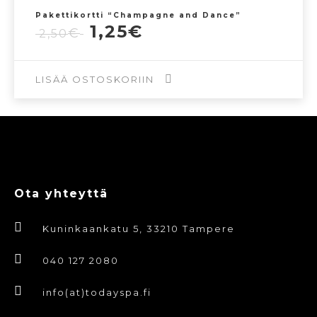
Pakettikortti “Champagne and Dance”
Alkuperäinen
Nykyinen
1,25
€
€
2,50
hinta
hinta
oli:
on:
2,50€.
1,25€.
LISÄÄ OSTOSKORIIN
Ota yhteyttä
Kuninkaankatu 5, 33210 Tampere
040 127 2080
info(at)todayspa.fi