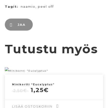
Tagit:
naamio
,
peel off
JAA
Tutustu myös
Minikortti “Eucalyptus”
Alkuperäinen
Nykyinen
1,25
€
€
2,50
hinta
hinta
oli:
on:
2,50€.
1,25€.
LISÄÄ OSTOSKORIIN