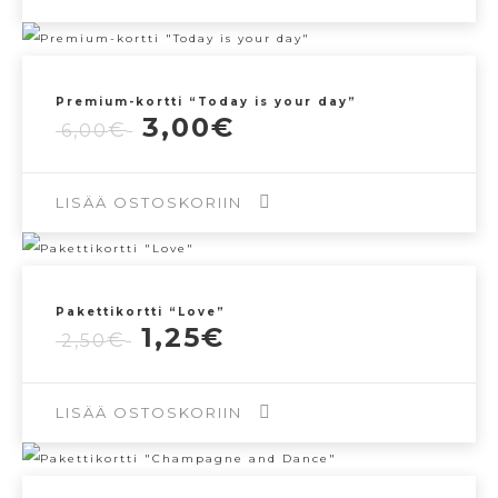
Premium-kortti “Today is your day”
Alkuperäinen
Nykyinen
3,00
€
€
6,00
hinta
hinta
oli:
on:
6,00€.
3,00€.
LISÄÄ OSTOSKORIIN
Pakettikortti “Love”
Alkuperäinen
Nykyinen
1,25
€
€
2,50
hinta
hinta
oli:
on:
2,50€.
1,25€.
LISÄÄ OSTOSKORIIN