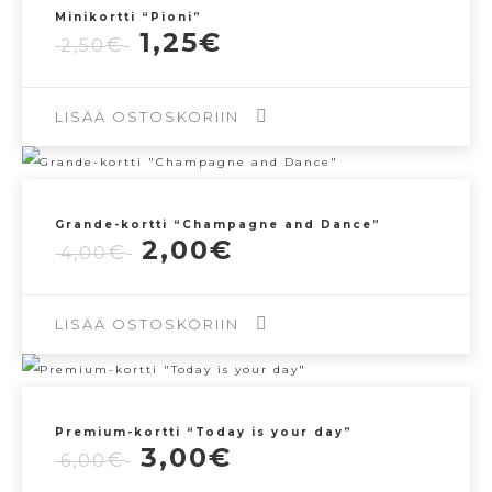
Minikortti “Pioni”
Alkuperäinen
Nykyinen
1,25
€
€
2,50
hinta
hinta
oli:
on:
2,50€.
1,25€.
LISÄÄ OSTOSKORIIN
Grande-kortti “Champagne and Dance”
Alkuperäinen
Nykyinen
2,00
€
€
4,00
hinta
hinta
oli:
on:
4,00€.
2,00€.
LISÄÄ OSTOSKORIIN
Premium-kortti “Today is your day”
Alkuperäinen
Nykyinen
3,00
€
€
6,00
hinta
hinta