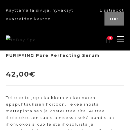
Käyttämällä sivuja, hyväksyt
Lisätiedot
evästeiden käytön.
OK!
0
PURIFYING Pore Perfecting Serum
42,00
€
Tehohoito jopa kaikkein vaikeimpien
epäpuhtauksien hoitoon. Tekee ihosta
mattapintaisen ja kosteuttaa sitä. Auttaa
ihohuokosten supistamisessa sekä puhdistaa
ihohuokosia kuolleista ihosoluista ja