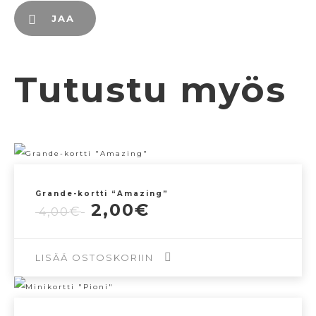
JAA
Tutustu myös
Grande-kortti “Amazing”
Alkuperäinen
Nykyinen
2,00
€
€
4,00
hinta
hinta
oli:
on:
4,00€.
2,00€.
LISÄÄ OSTOSKORIIN