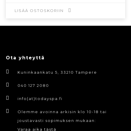
oli:
on:
6,00€.
3,00€.
LISÄÄ OSTOSKORIIN
Ota yhteyttä
Kuninkaankatu 5, 33210 Tampere
040 127 2080
info(at)todayspa.fi
Olemme avoinna arkisin klo 10-18 tai
joustavasti sopimuksen mukaan:
Varaa aika tästä