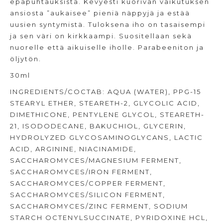
epäpuhtauksista. Kevyesti kuorivan vaikutuksen
ansiosta ”aukaisee” pieniä näppyjä ja estää
uusien syntymistä. Tuloksena iho on tasaisempi
ja sen väri on kirkkaampi. Suositellaan sekä
nuorelle että aikuiselle iholle. Parabeeniton ja
öljytön.
30ml
INGREDIENTS/COCTAB: AQUA (WATER), PPG-15
STEARYL ETHER, STEARETH-2, GLYCOLIC ACID,
DIMETHICONE, PENTYLENE GLYCOL, STEARETH-
21, ISODODECANE, BAKUCHIOL, GLYCERIN,
HYDROLYZED GLYCOSAMINOGLYCANS, LACTIC
ACID, ARGININE, NIACINAMIDE,
SACCHAROMYCES/MAGNESIUM FERMENT,
SACCHAROMYCES/IRON FERMENT,
SACCHAROMYCES/COPPER FERMENT,
SACCHAROMYCES/SILICON FERMENT,
SACCHAROMYCES/ZINC FERMENT, SODIUM
STARCH OCTENYLSUCCINATE, PYRIDOXINE HCL,