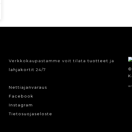
Verkkokaupastamme voit tilata
tuotteet
ja
©
lahjakortit
24/7
K
w
Nettiajanvaraus
Facebook
Instagram
Tietosuojaseloste