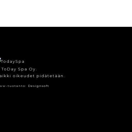
 ToDay Spa Oy.
aikki oikeudet pidätetään.
ww-tuotanto:
Designsoft