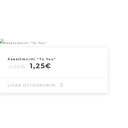
Pakettikortti “To You”
Alkuperäinen
Nykyinen
1,25
€
€
2,50
hinta
hinta
oli:
on:
2,50€.
1,25€.
LISÄÄ OSTOSKORIIN