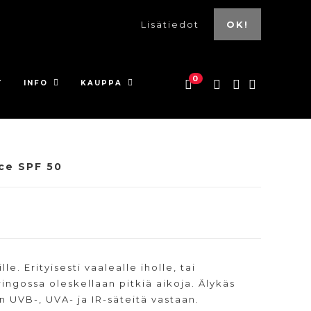
Lisätiedot
OK!
0
T
INFO
KAUPPA
ace SPF 50
e. Erityisesti vaalealle iholle, tai
uringossa oleskellaan pitkiä aikoja. Älykäs
UVB-, UVA- ja IR-säteitä vastaan.