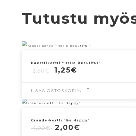
Tutustu myö
Pakettikortti “Hello Beautiful”
Alkuperäinen
Nykyinen
1,25
€
€
2,50
hinta
hinta
oli:
on:
2,50€.
1,25€.
LISÄÄ OSTOSKORIIN
Grande-kortti “Be Happy”
Alkuperäinen
Nykyinen
2,00
€
€
4,00
hinta
hinta