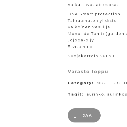
Vaikuttavat ainesosat:
DNA Smart protection
Tahraamaton yhdiste
Valkoinen vesililja
Monoi de Tahiti (gardeni
Jojoba-öljy
E-vitamiini
Suojakerroin SPF50
Varasto loppu
Category:
MUUT TUOTT
Tagit:
aurinko
,
aurinko
JAA