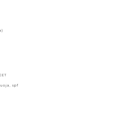
a)
EET
suoja
,
spf