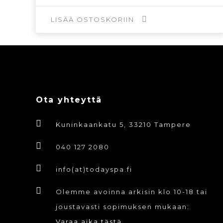
oli:
on:
4,00€.
2,00€.
LISÄÄ OSTOSKORIIN
Ota yhteyttä
Kuninkaankatu 5, 33210 Tampere
040 127 2080
info(at)todayspa.fi
Olemme avoinna arkisin klo 10-18 tai
joustavasti sopimuksen mukaan:
Varaa aika tästä