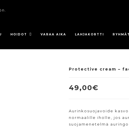
ön.
U
HOIDOT
VARAA AIKA
LAHJAKORTTI
RYHMÄ
Protective cream – f
49,00
€
Aurinkosuojavoide kasvoill
normaalille iholle, jos a
suojamenetelmä auringon 