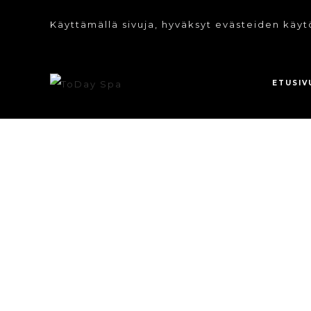
Käyttämällä sivuja, hyväksyt evästeiden käyt
ETUSIV