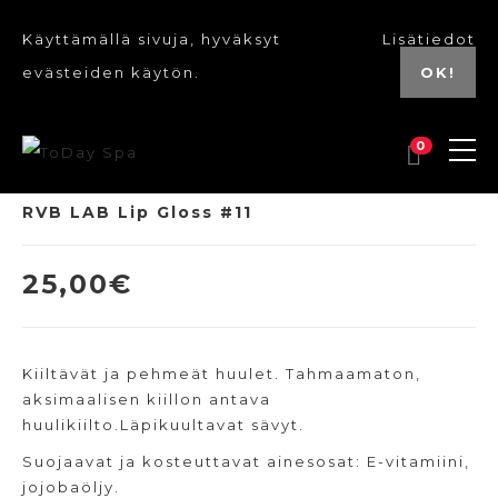
Käyttämällä sivuja, hyväksyt
Lisätiedot
evästeiden käytön.
OK!
0
RVB LAB Lip Gloss #11
25,00
€
Kiiltävät ja pehmeät huulet. Tahmaamaton,
aksimaalisen kiillon antava
huulikiilto.Läpikuultavat sävyt.
Suojaavat ja kosteuttavat ainesosat: E-vitamiini,
jojobaöljy.