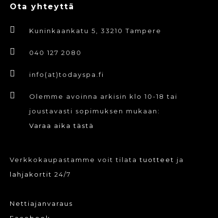
Ota yhteyttä
muunnelma.
Voit
Kuninkaankatu 5, 33210 Tampere
tehdä
valinnat
040 127 2080
tuotteen
info(at)todayspa.fi
sivulla.
Olemme avoinna arkisin klo 10-18 tai
joustavasti sopimuksen mukaan:
Varaa aika tästä
Verkkokaupastamme voit tilata
tuotteet
ja
lahjakortit
24/7
Nettiajanvaraus