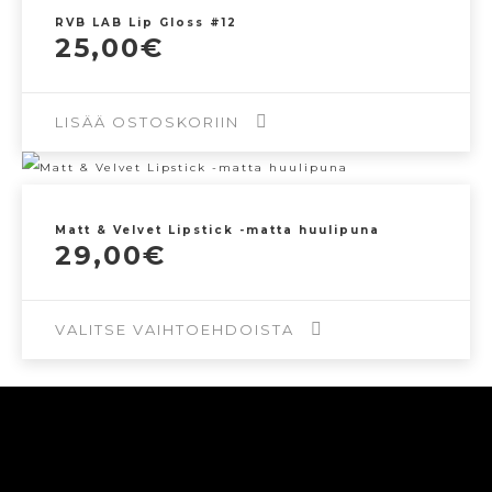
RVB LAB Lip Gloss #12
25,00
€
LISÄÄ OSTOSKORIIN
Matt & Velvet Lipstick -matta huulipuna
29,00
€
VALITSE VAIHTOEHDOISTA
Tällä
tuotteella
on
useampi