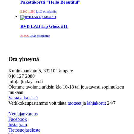
Pakettikortti “Hello Beautiful”
Alkuperäinen
Nykyinen
2,50
€
1,25
€
Lisää ostoskoriin
hinta
hinta
oli:
on:
2,50€.
1,25€.
RVB LAB Lip Gloss #11
25,00
€
Lisää ostoskoriin
Ota yhteyttä
Kuninkaankatu 5, 33210 Tampere
040 127 2080
info(at)todayspa.fi
Olemme avoinna arkisin klo 10-18 tai joustavasti sopimuksen
mukaan:
Varaa aika tästä
Verkkokaupastamme voit tilata
tuotteet
ja
lahjakortit
24/7
Nettiajanvaraus
Facebook
Instagram
Tietosuojaseloste