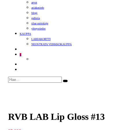
arvot
asiakasinfo
blogi
galleria
tilaa uutiskirje
yhteystiedot
KAUPPA
LAHJAKORTTI
NEOSTRATA VERKKOKAUPPA
0
RVB LAB Lip Gloss #13