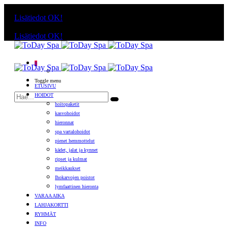
Käyttämällä sivuja, hyväksyt evästeiden käytön.
Lisätiedot
OK!
Käyttämällä sivuja, hyväksyt evästeiden käytön.
Lisätiedot
OK!
0
Toggle menu
ETUSIVU
HOIDOT
hoitopaketit
kasvohoidot
hieronnat
spa vartalohoidot
pienet hemmottelut
kädet, jalat ja kynnet
ripset ja kulmat
meikkaukset
Ihokarvojen poistot
lymfaattinen hieronta
VARAA AIKA
LAHJAKORTTI
RYHMÄT
INFO