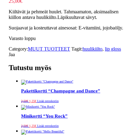
25,00
€
Kiiltävät ja pehmeät huulet. Tahmaamaton, aksimaalisen
kiillon antava huulikiilto.Läpikuultavat sävyt.
Suojaavat ja kosteuttavat ainesosat: E-vitamiini, jojobaöljy.
Varasto loppu
Category:
MUUT TUOTTEET
Tagit:
huulikiilto
,
lip gloss
Jaa
Tutustu myös
Pakettikortti “Champagne and Dance”
Alkuperäinen
Nykyinen
2,50
€
1,25
€
Lisää ostoskoriin
hinta
hinta
oli:
on:
2,50€.
1,25€.
Minikortti “You Rock”
Alkuperäinen
Nykyinen
2,50
€
1,25
€
Lisää ostoskoriin
hinta
hinta
oli:
on:
2,50€.
1,25€.