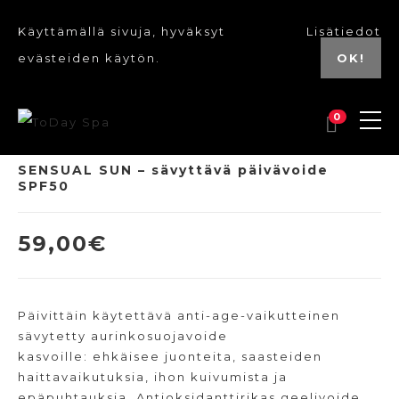
Käyttämällä sivuja, hyväksyt
Lisätiedot
evästeiden käytön.
OK!
0
SENSUAL SUN – sävyttävä päivävoide
SPF50
59,00
€
Päivittäin käytettävä anti-age-vaikutteinen
sävytetty aurinkosuojavoide
kasvoille: ehkäisee juonteita, saasteiden
haittavaikutuksia, ihon kuivumista ja
epäpuhtauksia. Antioksidanttirikas geelivoide