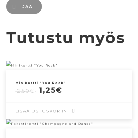
JAA
Tutustu myös
Minikortti “You Rock”
Alkuperäinen
Nykyinen
1,25
€
€
2,50
hinta
hinta
oli:
on:
2,50€.
1,25€.
LISÄÄ OSTOSKORIIN