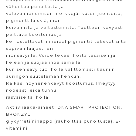
vähentää punoitusta ja
valovanhenemisen merkkejä, kuten juonteita,
pigmenttiläiskiä, ihon
kuivumista ja veltostumista. Tuotteen kevyesti
peittävä koostumus ja
kerrostettavat mineraalipigmentit tekevät siitä
sopivan laajasti eri
ihonsävyille. Voide tekee ihosta tasaisen ja
heleän ja suojaa ihoa samalla,
kun sen sävy tuo iholle välittömästi kauniin
auringon suuteleman hehkun!
Raikas, höyhenenkevyt koostumus. Imeytyy
nopeasti eikä tunnu
rasvaiselta iholla.
Aktiiviraaka-aineet: DNA SMART PROTECTION,
BRONZYL,
glykyrretiinihappo (rauhoittaa punoitusta), E-
vitamiini.