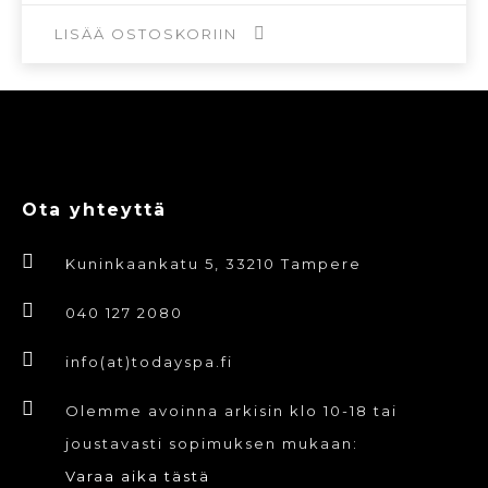
oli:
on:
2,50€.
1,25€.
LISÄÄ OSTOSKORIIN
Ota yhteyttä
Kuninkaankatu 5, 33210 Tampere
040 127 2080
info(at)todayspa.fi
Olemme avoinna arkisin klo 10-18 tai
joustavasti sopimuksen mukaan:
Varaa aika tästä