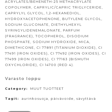
ACRYLATES/BEHENETH-25 METHACRYLATE
COPOLYMER, CAPRYLIC/CAPRIC TRIGLYCERIDE,
CAPRYLYL GLYCOL, 1,2-HEXANEDIOL,
HYDROXYACETOPHENONE, BUTYLENE GLYCOL,
SODIUM GLUCONATE, DIETHYLHEXYL
SYRINGYLIDENEMALONATE, PARFUM
(FRAGRANCE), TOCOPHEROL, DISODIUM
PHOSPHATE, SODIUM HYDROXIDE, MICA,
DIMETHICONE, CI 77891 (TITANIUM DIOXIDE), CI
77491 (IRON OXIDES), CI 77492 (IRON OXIDES), CI
77499 (IRON OXIDES), CI 77163 (BISMUTH
OXYCHLORIDE), CI 14700 (RED 4).
Varasto loppu
Category:
MUUT TUOTTEET
Tagit:
aurinkosuoja
,
päivävoide
,
sävyttävä