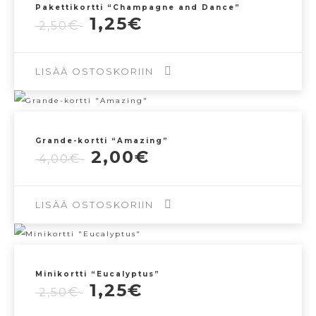
Pakettikortti “Champagne and Dance”
Alkuperäinen
Nykyinen
1,25
€
€
2,50
hinta
hinta
oli:
on:
2,50€.
1,25€.
LISÄÄ OSTOSKORIIN
Grande-kortti “Amazing”
Alkuperäinen
Nykyinen
2,00
€
€
4,00
hinta
hinta
oli:
on:
4,00€.
2,00€.
LISÄÄ OSTOSKORIIN
Minikortti “Eucalyptus”
Alkuperäinen
Nykyinen
1,25
€
€
2,50
hinta
hinta