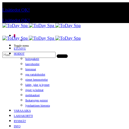
Käyttämällä sivuja, hyväksyt evästeiden käytön.
Lisätiedot
OK!
Käyttämällä sivuja, hyväksyt evästeiden käytön.
Lisätiedot
OK!
0
Toggle menu
ETUSIVU
HOIDOT
hoitopaketit
kasvohoidot
hieronnat
spa vartalohoidot
pienet hemmottelut
kädet, jalat ja kynnet
ripset ja kulmat
meikkaukset
Ihokarvojen poistot
lymfaattinen hieronta
VARAA AIKA
LAHJAKORTTI
RYHMÄT
INFO