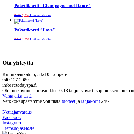
Pakettikortti “Champagne and Dance”
Alkuperäinen
Nykyinen
2,50
€
1,25
€
Lisää ostoskoriin
hinta
hinta
oli:
on:
2,50€.
1,25€.
Pakettikortti “Love”
Alkuperäinen
Nykyinen
2,50
€
1,25
€
Lisää ostoskoriin
hinta
hinta
oli:
on:
2,50€.
1,25€.
Ota yhteyttä
Kuninkaankatu 5, 33210 Tampere
040 127 2080
info(at)todayspa.fi
Olemme avoinna arkisin klo 10-18 tai joustavasti sopimuksen mukaan
Varaa aika tästä
Verkkokaupastamme voit tilata
tuotteet
ja
lahjakortit
24/7
Nettiajanvaraus
Facebook
Instagram
Tietosuojaseloste