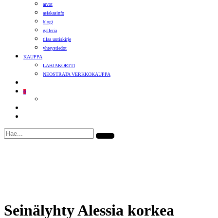
arvot
asiakasinfo
blogi
galleria
tilaa uutiskirje
yhteystiedot
KAUPPA
LAHJAKORTTI
NEOSTRATA VERKKOKAUPPA
0
UUSI
Seinälyhty Alessia korkea