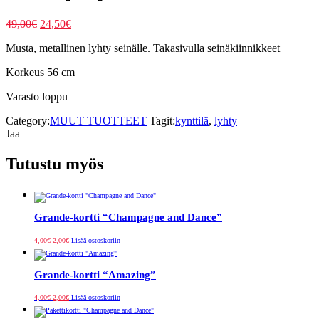
Alkuperäinen
Nykyinen
49,00
€
24,50
€
hinta
hinta
Musta, metallinen lyhty seinälle. Takasivulla seinäkiinnikkeet
oli:
on:
49,00€.
24,50€.
Korkeus 56 cm
Varasto loppu
Category:
MUUT TUOTTEET
Tagit:
kynttilä
,
lyhty
Jaa
Tutustu myös
Grande-kortti “Champagne and Dance”
Alkuperäinen
Nykyinen
4,00
€
2,00
€
Lisää ostoskoriin
hinta
hinta
oli:
on:
4,00€.
2,00€.
Grande-kortti “Amazing”
Alkuperäinen
Nykyinen
4,00
€
2,00
€
Lisää ostoskoriin
hinta
hinta
oli:
on:
4,00€.
2,00€.