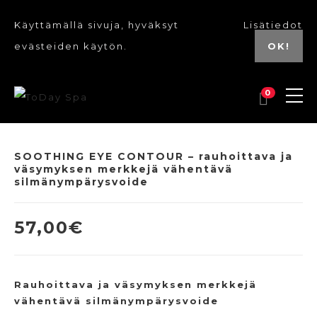
Käyttämällä sivuja, hyväksyt
Lisätiedot
evästeiden käytön.
OK!
0
SOOTHING EYE CONTOUR – rauhoittava ja
väsymyksen merkkejä vähentävä
silmänympärysvoide
57,00
€
Rauhoittava ja väsymyksen merkkejä
vähentävä silmänympärysvoide