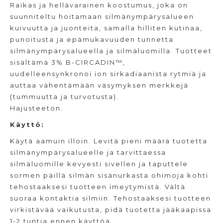
Raikas ja hellävarainen koostumus, joka on
suunniteltu hoitamaan silmänympärysalueen
kuivuutta ja juonteita, samalla hilliten kutinaa,
punoitusta ja epämukavuuden tunnetta
silmänympärysalueella ja silmäluomilla. Tuotteet
sisältämä 3% B-CIRCADIN™,
uudelleensynkronoi ion sirkadiaanista rytmiä ja
auttaa vähentämään väsymyksen merkkejä
(tummuutta ja turvotusta).
Hajusteeton.
Käyttö:
Käytä aamuin illoin. Levitä pieni määrä tuotetta
silmänympärysalueelle ja tarvittaessa
silmäluomille kevyesti sivellen ja taputtele
sormen päillä silmän sisänurkasta ohimoja kohti
tehostaaksesi tuotteen imeytymistä. Vältä
suoraa kontaktia silmiin. Tehostaaksesi tuotteen
virkistävää vaikutusta, pidä tuotetta jääkaapissa
1-2 tuntia ennen käyttöä.