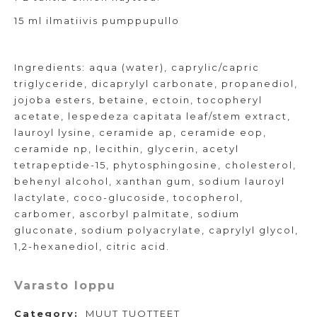
15 ml ilmatiivis pumppupullo
Ingredients: aqua (water), caprylic/capric
triglyceride, dicaprylyl carbonate, propanediol,
jojoba esters, betaine, ectoin, tocopheryl
acetate, lespedeza capitata leaf/stem extract,
lauroyl lysine, ceramide ap, ceramide eop,
ceramide np, lecithin, glycerin, acetyl
tetrapeptide-15, phytosphingosine, cholesterol,
behenyl alcohol, xanthan gum, sodium lauroyl
lactylate, coco-glucoside, tocopherol,
carbomer, ascorbyl palmitate, sodium
gluconate, sodium polyacrylate, caprylyl glycol,
1,2-hexanediol, citric acid.
Varasto loppu
Category:
MUUT TUOTTEET