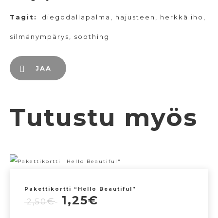
Tagit:
diegodallapalma
,
hajusteen
,
herkkä iho
,
silmänympärys
,
soothing
JAA
Tutustu myös
Pakettikortti “Hello Beautiful”
Alkuperäinen
Nykyinen
1,25
€
€
2,50
hinta
hinta