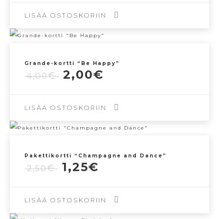
oli:
on:
2,50€.
1,25€.
LISÄÄ OSTOSKORIIN
Grande-kortti “Be Happy”
Alkuperäinen
Nykyinen
2,00
€
€
4,00
hinta
hinta
oli:
on:
4,00€.
2,00€.
LISÄÄ OSTOSKORIIN
Pakettikortti “Champagne and Dance”
Alkuperäinen
Nykyinen
1,25
€
€
2,50
hinta
hinta
oli:
on:
2,50€.
1,25€.
LISÄÄ OSTOSKORIIN