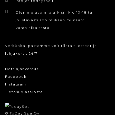
info(at)todayspa.fi
Olemme avoinna arkisin klo 10-18 tai
joustavasti sopimuksen mukaan:
Varaa aika tästä
Verkkokaupastamme voit tilata
tuotteet
ja
lahjakortit
24/7
Nettiajanvaraus
Facebook
Instagram
Tietosuojaseloste
© ToDay Spa Oy.