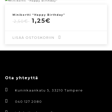
Minikortti “Happy Birthday”
Alkuperäinen
Nykyinen
1,25
€
€
2,50
hinta
hinta
oli:
on:
2,50€.
1,25€.
LISÄÄ OSTOSKORIIN
Ota yhteyttä
Kuninkaankatu 5, 33210 Tampere
040 127 2080