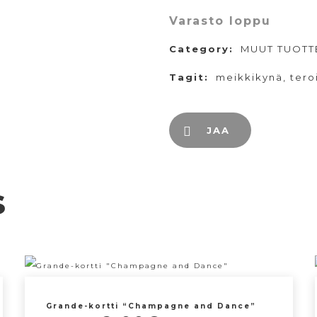
Varasto loppu
Category:
MUUT TUOTT
Tagit:
meikkikynä
,
tero
JAA
s
Grande-kortti “Champagne and Dance”