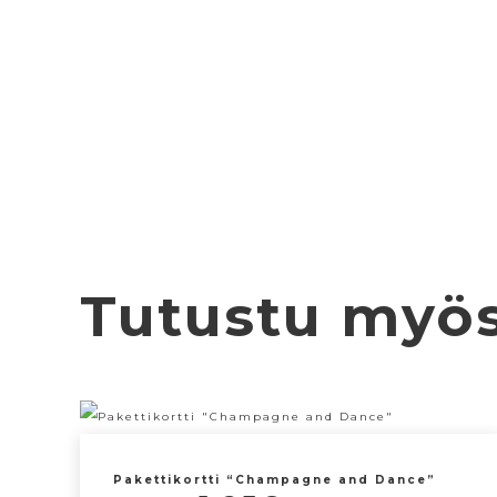
Tutustu myö
Pakettikortti “Champagne and Dance”