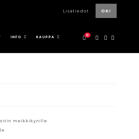
Lisätiedot
OK!
0
T
INFO
KAUPPA
itin meikkikynille.
le.