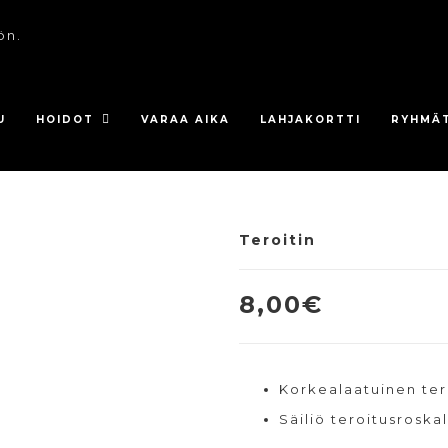
ön.
U
HOIDOT
VARAA AIKA
LAHJAKORTTI
RYHMÄ
Teroitin
8,00
€
Korkealaatuinen tero
Säiliö teroitusroskal