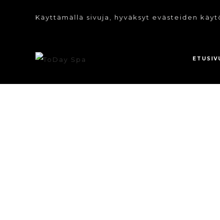
Käyttämällä sivuja, hyväksyt evästeiden käyt
ETUSIV