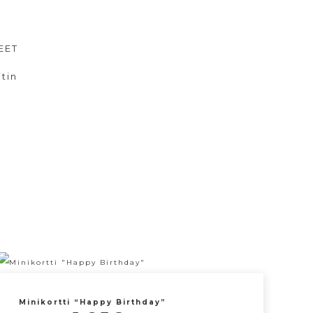
EET
itin
Minikortti “Happy Birthday”