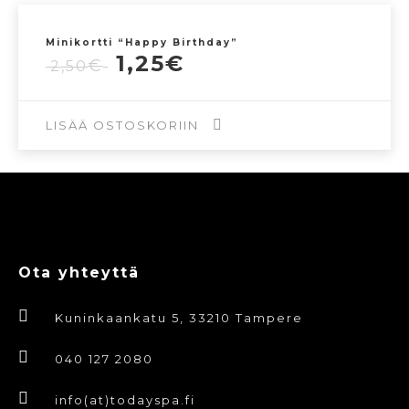
Minikortti “Happy Birthday”
Alkuperäinen
Nykyinen
1,25
€
€
2,50
hinta
hinta
oli:
on:
2,50€.
1,25€.
LISÄÄ OSTOSKORIIN
Ota yhteyttä
Kuninkaankatu 5, 33210 Tampere
040 127 2080
info(at)todayspa.fi