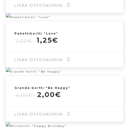
6,00€.
3,00€.
LISÄÄ OSTOSKORIIN
Pakettikortti “Love”
Alkuperäinen
Nykyinen
1,25
€
€
2,50
hinta
hinta
oli:
on:
2,50€.
1,25€.
LISÄÄ OSTOSKORIIN
Grande-kortti “Be Happy”
Alkuperäinen
Nykyinen
2,00
€
€
4,00
hinta
hinta
oli:
on:
4,00€.
2,00€.
LISÄÄ OSTOSKORIIN