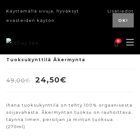
Käyttämällä sivuja, hyväksyt
Lisätiedot
evästeiden käytön.
OK!
0
Tuoksukynttilä Åkermynta
Alkuperäinen
Nykyinen
24,50
€
49,00
€
hinta
hinta
oli:
on:
Ihana tuoksukynttilä on tehty 100% orgaanisesta
49,00€.
24,50€.
soijavahasta. Åkermyntan tuoksu on rauhoittava,
täynnä limen, persiljan ja mintun tuoksua.
(270ml)