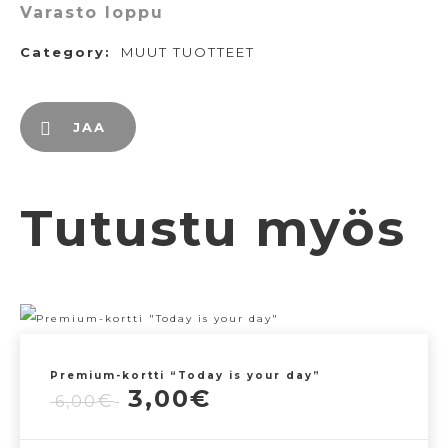
Varasto loppu
Category:
MUUT TUOTTEET
JAA
Tutustu myös
Premium-kortti “Today is your day”
Alkuperäinen
Nykyinen
3,00
€
€
6,00
hinta
hinta
oli:
on: