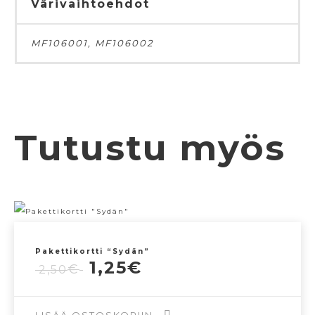
Värivaihtoehdot
MF106001, MF106002
Tutustu myös
Pakettikortti “Sydän”
Alkuperäinen
Nykyinen
1,25
€
€
2,50
hinta
hinta
oli:
on: