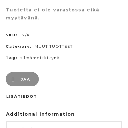
Tuotetta ei ole varastossa eikä
myytävänä.
SKU:
N/A
Category:
MUUT TUOTTEET
Tag:
silmämeikkikynä
JAA
LISÄTIEDOT
Additional information