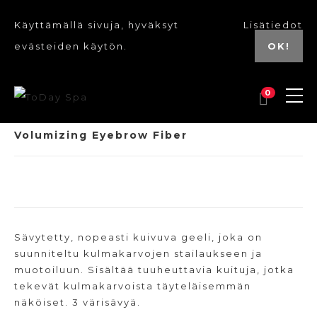
Käyttämällä sivuja, hyväksyt
Lisätiedot
evästeiden käytön.
OK!
0
Volumizing Eyebrow Fiber
Sävytetty, nopeasti kuivuva geeli, joka on
suunniteltu kulmakarvojen stailaukseen ja
muotoiluun. Sisältää tuuheuttavia kuituja, jotka
tekevät kulmakarvoista täyteläisemmän
näköiset. 3 värisävyä.