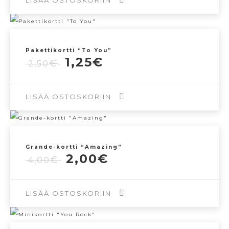
2,50€.
1,25€.
LISÄÄ OSTOSKORIIN
Pakettikortti “To You”
Alkuperäinen
Nykyinen
1,25
€
€
2,50
hinta
hinta
oli:
on:
2,50€.
1,25€.
LISÄÄ OSTOSKORIIN
Grande-kortti “Amazing”
Alkuperäinen
Nykyinen
2,00
€
€
4,00
hinta
hinta
oli:
on:
4,00€.
2,00€.
LISÄÄ OSTOSKORIIN