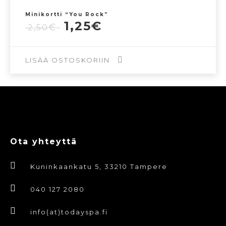
Minikortti “You Rock”
Alkuperäinen
Nykyinen
1,25
€
€
2,50
hinta
hinta
oli:
on:
2,50€.
1,25€.
LISÄÄ OSTOSKORIIN
Ota yhteyttä
Kuninkaankatu 5, 33210 Tampere
040 127 2080
info(at)todayspa.fi