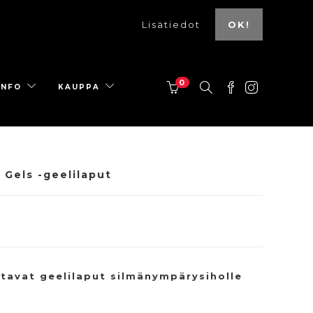
Lisätiedot
OK!
0
INFO
KAUPPA
Gels -geelilaput
ttavat geelilaput silmänympärysiholle