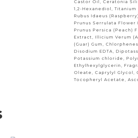
Castor Oil, Ceratonia Si
1,2-Hexanediol, Titanium
Rubus Idaeus (Raspberry)
Prunus Serrulata Flower E
Prunus Persica (Peach) F
Extract, Illicium Verum 
(Guar) Gum, Chlorphene
Disodium EDTA, Dipotassi
Potassium chloride, Poly
Ethylhexylglycerin, Fragr
Oleate, Caprylyl Glycol, 
Tocopheryl Acetate, Asc
s