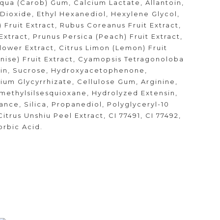
liqua (Carob) Gum, Calcium Lactate, Allantoin,
 Dioxide, Ethyl Hexanediol, Hexylene Glycol,
 Fruit Extract, Rubus Coreanus Fruit Extract,
xtract, Prunus Persica (Peach) Fruit Extract,
lower Extract, Citrus Limon (Lemon) Fruit
(Anise) Fruit Extract, Cyamopsis Tetragonoloba
sin, Sucrose, Hydroxyacetophenone,
um Glycyrrhizate, Cellulose Gum, Arginine,
methylsilsesquioxane, Hydrolyzed Extensin,
ance, Silica, Propanediol, Polyglyceryl-10
Citrus Unshiu Peel Extract, CI 77491, CI 77492,
orbic Acid.