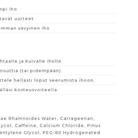
mpi iho
tavat uurteet
isemman sävyinen iho
taalle ja kuivalle iholle.
inuuttia (tai pidempään).
ttele hellästi loput seerumista ihoon.
lläsi kosteusvoiteella.
phae Rhamnoides Water, Carrageenan,
ycol, Caffeine, Calcium Chloride, Pinus
 Pentylene Glycol, PEG-60 Hydrogenated