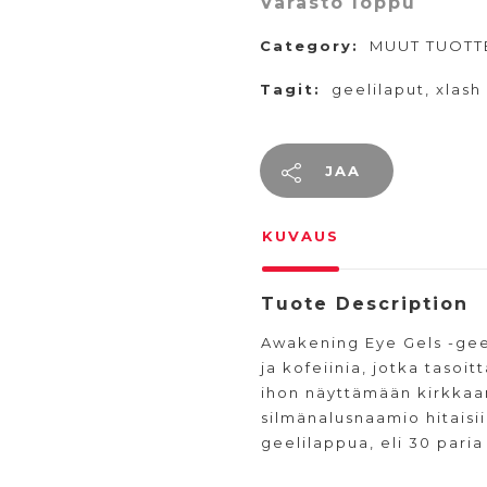
Varasto loppu
Category:
MUUT TUOTT
Tagit:
geelilaput
,
xlash
JAA
KUVAUS
Tuote Description
Awakening Eye Gels -geeli
ja kofeiinia, jotka tasoit
ihon näyttämään kirkkaa
silmänalusnaamio hitaisi
geelilappua, eli 30 paria