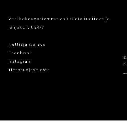
Verkkokaupastamme voit tilata
tuotteet
ja
lahjakortit
24/7
Nettiajanvaraus
Facebook
©
Instagram
K
Tietosuojaseloste
w