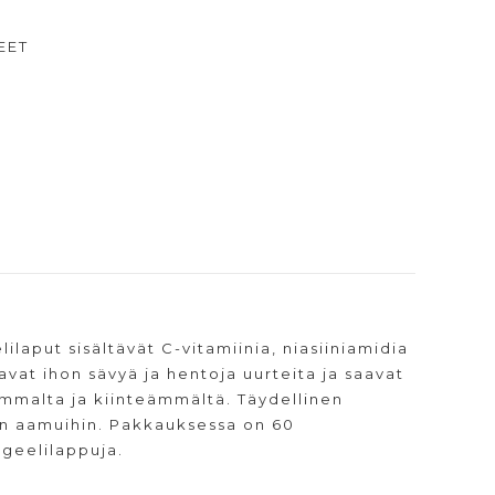
EET
laput sisältävät C-vitamiinia, niasiiniamidia
tavat ihon sävyä ja hentoja uurteita ja saavat
mmalta ja kiinteämmältä. Täydellinen
in aamuihin. Pakkauksessa on 60
 geelilappuja.