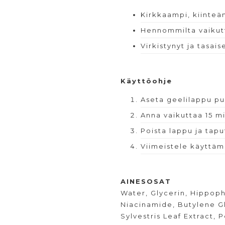
Kirkkaampi, kiinteä
Hennommilta vaikut
Virkistynyt ja tasa
Käyttöohje
Aseta geelilappu puh
Anna vaikuttaa 15 m
Poista lappu ja tapu
Viimeistele käyttämä
AINESOSAT
Water, Glycerin, Hippo
Niacinamide, Butylene Gl
Sylvestris Leaf Extract,