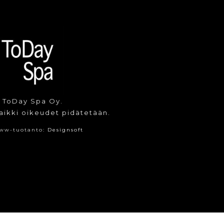
 ToDay Spa Oy.
aikki oikeudet pidätetään.
ww-tuotanto:
Designsoft