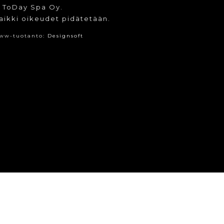
 ToDay Spa Oy.
aikki oikeudet pidätetään.
ww-tuotanto:
Designsoft