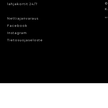
©
lahjakortit
24/7
K
w
Nettiajanvaraus
Facebook
Instagram
Tietosuojaseloste
tään.
www-tuotanto:
Designsoft