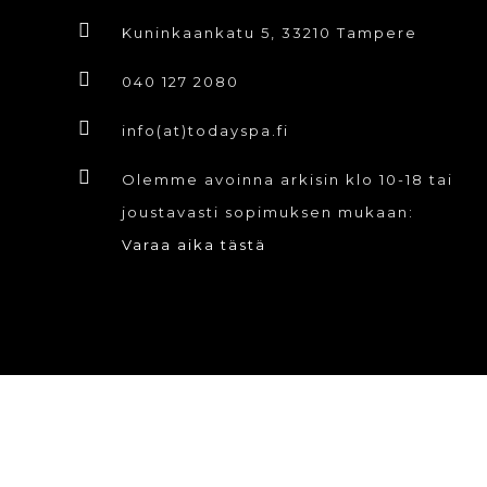
Kuninkaankatu 5, 33210 Tampere
040 127 2080
info(at)todayspa.fi
Olemme avoinna arkisin klo 10-18 tai
joustavasti sopimuksen mukaan:
Varaa aika tästä
© ToDay Spa Oy. Kaikki oikeudet pidäte