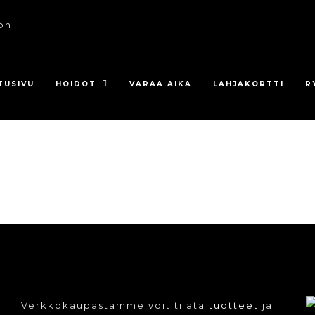
ön.
TUSIVU
HOIDOT
VARAA AIKA
LAHJAKORTTI
R
Verkkokaupastamme voit tilata
tuotteet
ja