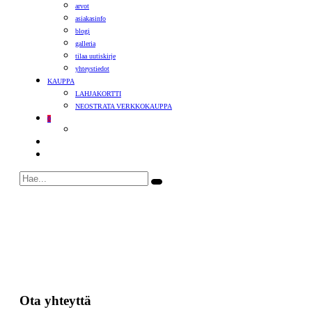
arvot
asiakasinfo
blogi
galleria
tilaa uutiskirje
yhteystiedot
KAUPPA
LAHJAKORTTI
NEOSTRATA VERKKOKAUPPA
0
Ota yhteyttä