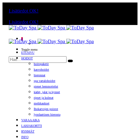
Käyttämällä sivuja, hyväksyt evästeiden käytön.
Lisätiedot
OK!
Käyttämällä sivuja, hyväksyt evästeiden käytön.
Lisätiedot
OK!
0
Toggle menu
ETUSIVU
HOIDOT
hoitopaketit
kasvohoidot
hieronnat
spa vartalohoidot
pienet hemmottelut
kädet, jalat ja kynnet
ripset ja kulmat
meikkaukset
Ihokarvojen poistot
lymfaattinen hieronta
VARAA AIKA
LAHJAKORTTI
RYHMÄT
INFO