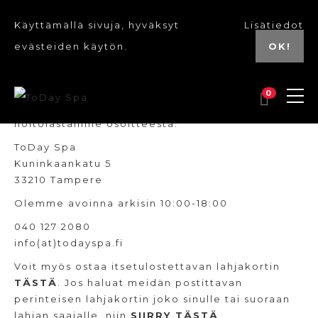
Käyttämällä sivuja, hyväksyt
Lisätiedot
evästeiden käytön.
OK!
0
Tule käymään ja hanki lahjakorttisi suoraan
hoitolastamme osoitteesta:
ToDay Spa
Kuninkaankatu 5
33210 Tampere
Olemme avoinna arkisin 10:00-18:00
040 127 2080
info(at)todayspa.fi
Voit myös ostaa itsetulostettavan lahjakortin
TÄSTÄ
. Jos haluat meidän postittavan
perinteisen lahjakortin joko sinulle tai suoraan
lahjan saajalle, niin
SIIRRY TÄSTÄ