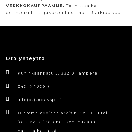
VERKKOKAUPPAAMME.
Toimitusaika
perinteisillä lahjakorteilla on noin 3 arkipäivää.
Ota yhteyttä
Kuninkaankatu 5, 33210 Tampere
040 127 2080
info(at)todayspa.fi
Olemme avoinna arkisin klo 10-18 tai
joustavasti sopimuksen mukaan:
Varaa aika tästä