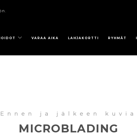
ön.
HOIDOT
VARAA AIKA
LAHJAKORTTI
RYHMÄT
Ennen ja jälkeen kuvia
MICROBLADING