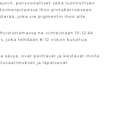
auniit, persoonalliset sekä luonnollisen
n toimenpiteessä ihon pintakerrokseen
terää, joka vie pigmentin ihon alle.
vahvistuttamassa ne viimeistään 10-12 kk
us, joka tehdään 8-12 viikon kuluttua
 sävyä, ovat peittävät ja kestävät iholla
atuvaatimukset ja läpäisevät