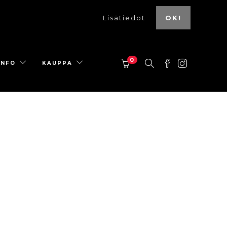
Lisätiedot
OK!
0
INFO
KAUPPA