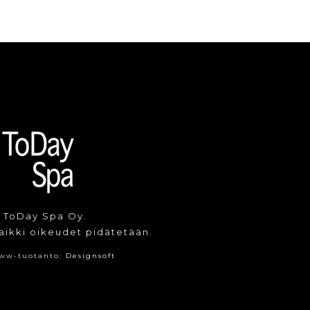
 ToDay Spa Oy.
aikki oikeudet pidätetään.
ww-tuotanto:
Designsoft