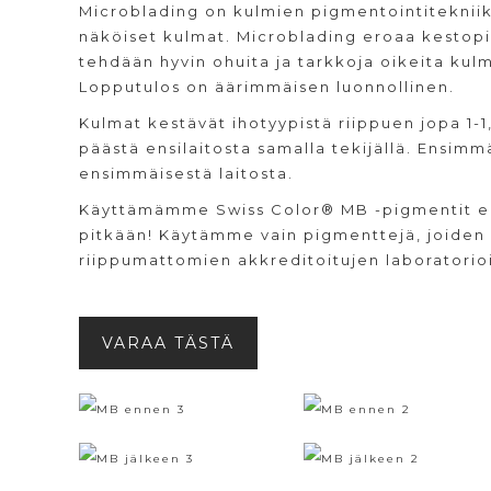
Microblading on kulmien pigmentointitekniikka
näköiset kulmat. Microblading eroaa kestopi
tehdään hyvin ohuita ja tarkkoja oikeita kulm
Lopputulos on äärimmäisen luonnollinen.
Kulmat kestävät ihotyypistä riippuen jopa 1-1,
päästä ensilaitosta samalla tekijällä. Ensimm
ensimmäisestä laitosta.
Käyttämämme Swiss Color® MB -pigmentit eivät
pitkään! Käytämme vain pigmenttejä, joiden r
riippumattomien akkreditoitujen laboratorio
VARAA TÄSTÄ