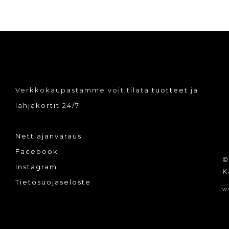
Verkkokaupastamme voit tilata
tuotteet
ja
lahjakortit
24/7
Nettiajanvaraus
Facebook
©
Instagram
K
Tietosuojaseloste
w