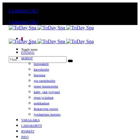
Käyttämällä sivuja, hyväksyt evästeiden käytön.
Lisätiedot
OK!
Käyttämällä sivuja, hyväksyt evästeiden käytön.
Lisätiedot
OK!
0
Toggle menu
ETUSIVU
HOIDOT
hoitopaketit
kasvohoidot
hieronnat
spa vartalohoidot
pienet hemmottelut
kädet, jalat ja kynnet
ripset ja kulmat
meikkaukset
Ihokarvojen poistot
lymfaattinen hieronta
VARAA AIKA
LAHJAKORTTI
RYHMÄT
INFO