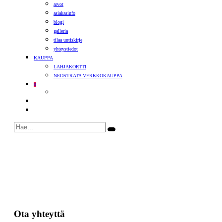
arvot
asiakasinfo
blogi
galleria
tilaa uutiskirje
yhteystiedot
KAUPPA
LAHJAKORTTI
NEOSTRATA VERKKOKAUPPA
0
Ota yhteyttä