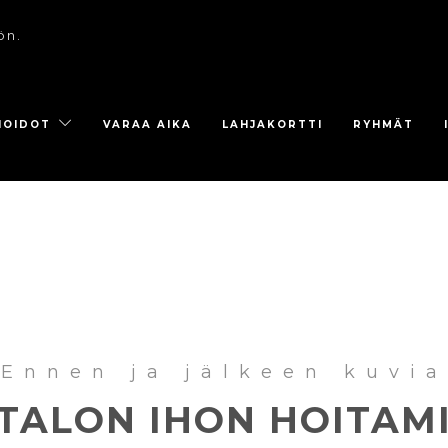
ön.
HOIDOT
VARAA AIKA
LAHJAKORTTI
RYHMÄT
Ennen ja jälkeen kuvia
TALON IHON HOITAM