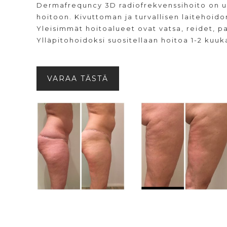
Dermafrequncy 3D radiofrekvenssihoito on u
hoitoon. Kivuttoman ja turvallisen laitehoid
Yleisimmät hoitoalueet ovat vatsa, reidet, pa
Ylläpitohoidoksi suositellaan hoitoa 1-2 kuuk
VARAA TÄSTÄ