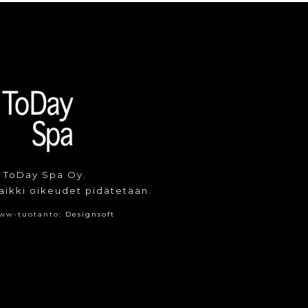
 ToDay Spa Oy.
aikki oikeudet pidätetään.
ww-tuotanto:
Designsoft