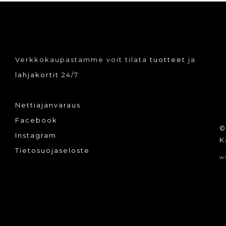
Verkkokaupastamme voit tilata
tuotteet
ja
lahjakortit
24/7
Nettiajanvaraus
Facebook
©
Instagram
K
Tietosuojaseloste
w