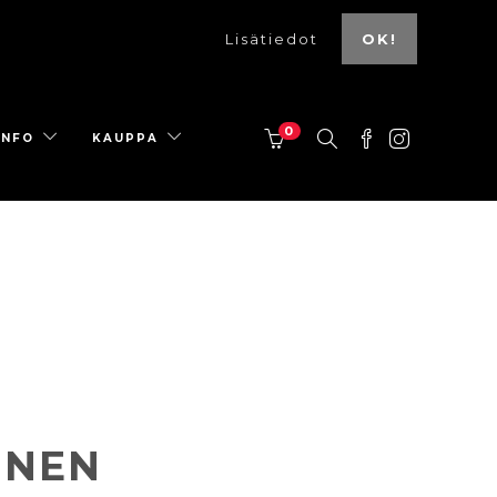
Lisätiedot
OK!
0
INFO
KAUPPA
INEN