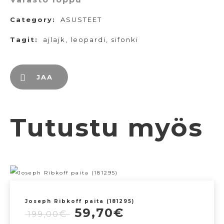
Category:
ASUSTEET
Tagit:
ajlajk
,
leopardi
,
sifonki
JAA
Tutustu myös
Joseph Ribkoff paita (181295)
Alkuperäinen
Nykyinen
59,70
€
€
199,00