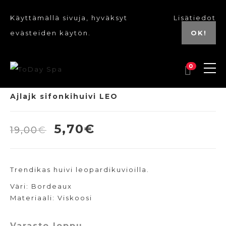
Käyttämällä sivuja, hyväksyt
Lisätiedot
evästeiden käytön.
OK!
0
UUSI
Ajlajk sifonkihuivi LEO
Alkuperäinen
Nykyinen
5,70
€
19,00
€
hinta
hinta
oli:
on:
Trendikas huivi leopardikuvioilla.
19,00€.
5,70€.
Väri: Bordeaux
Materiaali: Viskoosi
Varasto loppu