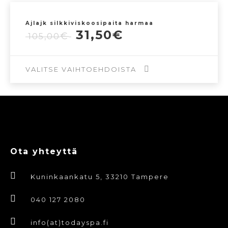
Ajlajk silkkiviskoosipaita harmaa
Alkuperäinen
Nykyinen
31,50
€
€
105,00
hinta
hinta
oli:
on:
105,00€.
31,50€.
VALITSE VAIHTOEHDOISTA
Tällä
tuotteella
on
useampi
Ota yhteyttä
muunnelma.
Voit
Kuninkaankatu 5, 33210 Tampere
tehdä
valinnat
040 127 2080
tuotteen
info(at)todayspa.fi
sivulla.