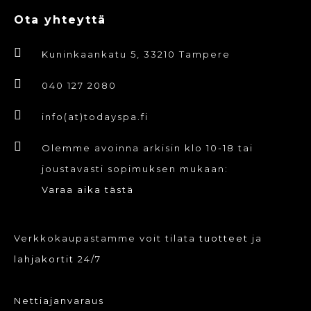
Ota yhteyttä
Kuninkaankatu 5, 33210 Tampere
040 127 2080
info(at)todayspa.fi
Olemme avoinna arkisin klo 10-18 tai
joustavasti sopimuksen mukaan:
Varaa aika tästä
Verkkokaupastamme voit tilata
tuotteet
ja
lahjakortit
24/7
Nettiajanvaraus