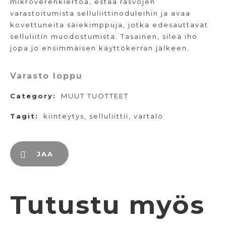
mikroverenkiertoa, estää rasvojen
varastoitumista selluliittinoduleihin ja avaa
kovettuneita säiekimppuja, jotka edesauttavat
selluliitin muodostumista. Tasainen, sileä iho
jopa jo ensimmäisen käyttökerran jälkeen.
Varasto loppu
Category:
MUUT TUOTTEET
Tagit:
kiinteytys
,
selluliittii
,
vartalo
JAA
Tutustu myös