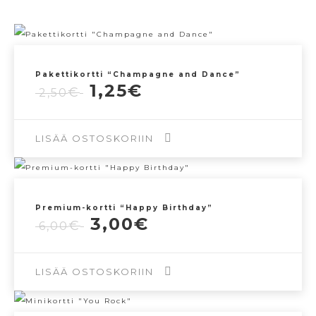
Pakettikortti “Champagne and Dance”
Alkuperäinen
Nykyinen
1,25
€
€
2,50
hinta
hinta
oli:
on:
2,50€.
1,25€.
LISÄÄ OSTOSKORIIN
Premium-kortti “Happy Birthday”
Alkuperäinen
Nykyinen
3,00
€
€
6,00
hinta
hinta
oli:
on:
6,00€.
3,00€.
LISÄÄ OSTOSKORIIN