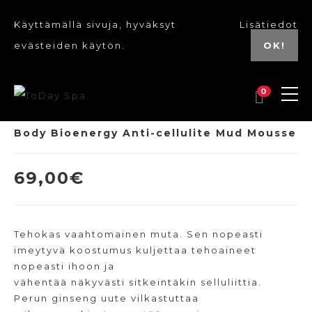
Käyttämällä sivuja, hyväksyt
Lisätiedot
evästeiden käytön.
OK!
0
UUSI
Body Bioenergy Anti-cellulite Mud Mousse
69,00
€
Tehokas vaahtomainen muta. Sen nopeasti
imeytyvä koostumus kuljettaa tehoaineet
nopeasti ihoon ja
vähentää näkyvästi sitkeintäkin selluliittia.
Perun ginseng uute vilkastuttaa