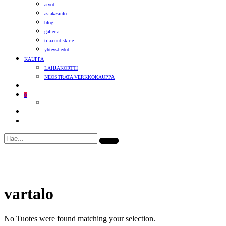
arvot
asiakasinfo
blogi
galleria
tilaa uutiskirje
yhteystiedot
KAUPPA
LAHJAKORTTI
NEOSTRATA VERKKOKAUPPA
0
vartalo
No Tuotes were found matching your selection.