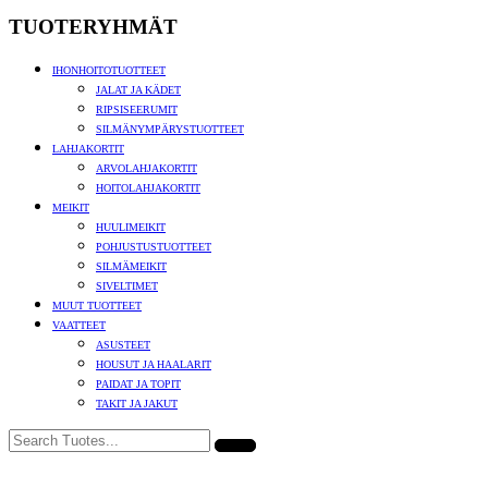
TUOTERYHMÄT
IHONHOITOTUOTTEET
JALAT JA KÄDET
RIPSISEERUMIT
SILMÄNYMPÄRYSTUOTTEET
LAHJAKORTIT
ARVOLAHJAKORTIT
HOITOLAHJAKORTIT
MEIKIT
HUULIMEIKIT
POHJUSTUSTUOTTEET
SILMÄMEIKIT
SIVELTIMET
MUUT TUOTTEET
VAATTEET
ASUSTEET
HOUSUT JA HAALARIT
PAIDAT JA TOPIT
TAKIT JA JAKUT