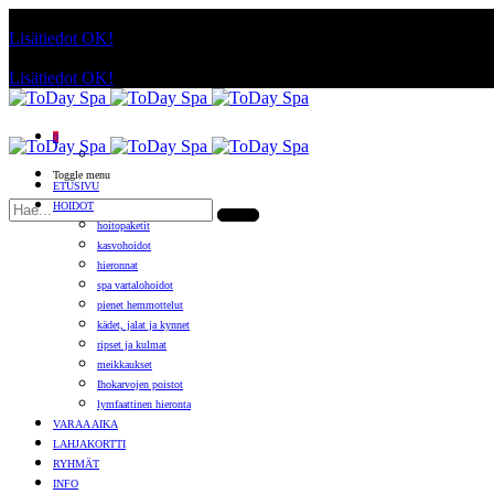
Käyttämällä sivuja, hyväksyt evästeiden käytön.
Lisätiedot
OK!
Käyttämällä sivuja, hyväksyt evästeiden käytön.
Lisätiedot
OK!
0
Toggle menu
ETUSIVU
HOIDOT
hoitopaketit
kasvohoidot
hieronnat
spa vartalohoidot
pienet hemmottelut
kädet, jalat ja kynnet
ripset ja kulmat
meikkaukset
Ihokarvojen poistot
lymfaattinen hieronta
VARAA AIKA
LAHJAKORTTI
RYHMÄT
INFO