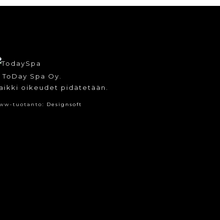
 ToDay Spa Oy.
aikki oikeudet pidätetään.
ww-tuotanto:
Designsoft