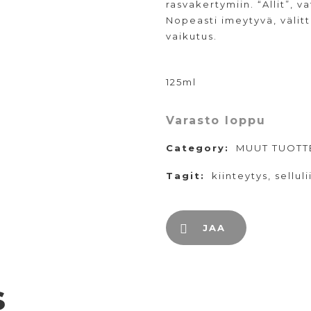
rasvakertymiin. “Allit”, 
Nopeasti imeytyvä, välit
vaikutus.
125ml
Varasto loppu
Category:
MUUT TUOTT
Tagit:
kiinteytys
,
sellulii
JAA
s