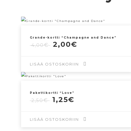
Grande-kortti “Champagne and Dance”
Alkuperäinen
Nykyinen
2,00
€
€
4,00
hinta
hinta
oli:
on:
4,00€.
2,00€.
LISÄÄ OSTOSKORIIN
Pakettikortti “Love”
Alkuperäinen
Nykyinen
1,25
€
€
2,50
hinta
hinta
oli:
on:
2,50€.
1,25€.
LISÄÄ OSTOSKORIIN