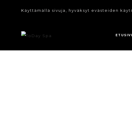
Käyttämällä sivuja, hyväksyt evästeiden käyt
ETUSIV