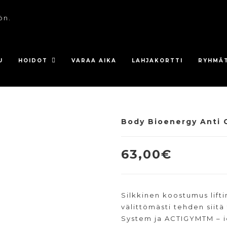
ön.
U
HOIDOT
VARAA AIKA
LAHJAKORTTI
RYHMÄ
Body Bioenergy Anti G
UUSI
63,00
€
Silkkinen koostumus lifti
välittömästi tehden siitä
System ja ACTIGYMTM – id