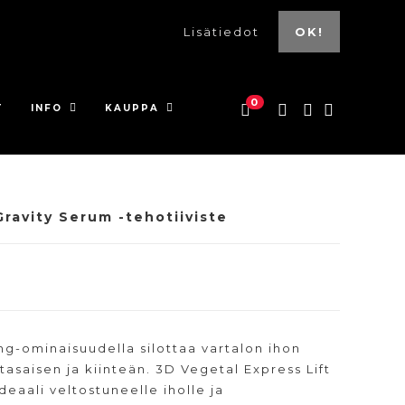
Lisätiedot
OK!
0
T
INFO
KAUPPA
ravity Serum -tehotiiviste
ng-ominaisuudella silottaa vartalon ihon
 tasaisen ja kiinteän. 3D Vegetal Express Lift
eaali veltostuneelle iholle ja