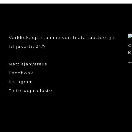
Verkkokaupastamme voit tilata
tuotteet
ja
©
lahjakortit
24/7
K
w
Nettiajanvaraus
Facebook
Instagram
Tietosuojaseloste