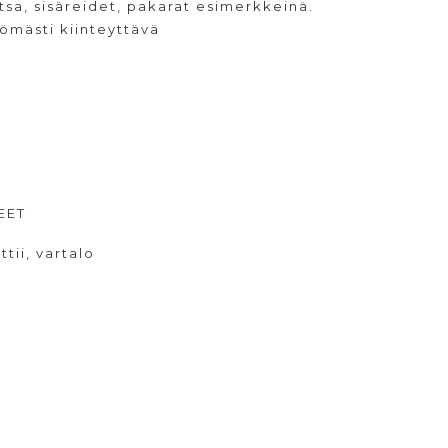
vatsa, sisäreidet, pakarat esimerkkeinä.
tömästi kiinteyttävä
EET
ttii
,
vartalo