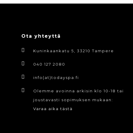
Ota yhteyttä
Kuninkaankatu 5, 33210 Tampere
040 127 2080
info(at)todayspa.fi
Olemme avoinna arkisin klo 10-18 tai
joustavasti sopimuksen mukaan:
Varaa aika tästä